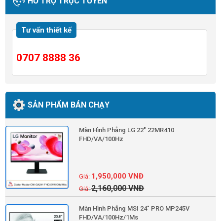
HỖ TRỢ TRỰC TUYẾN
Tư vấn thiết kế
0707 8888 36
SẢN PHẨM BÁN CHẠY
Màn Hình Phẳng LG 22" 22MR410
FHD/VA/100Hz
1,950,000
VNĐ
2,160,000
VNĐ
Màn Hình Phẳng MSI 24" PRO MP245V
FHD/VA/100Hz/1Ms