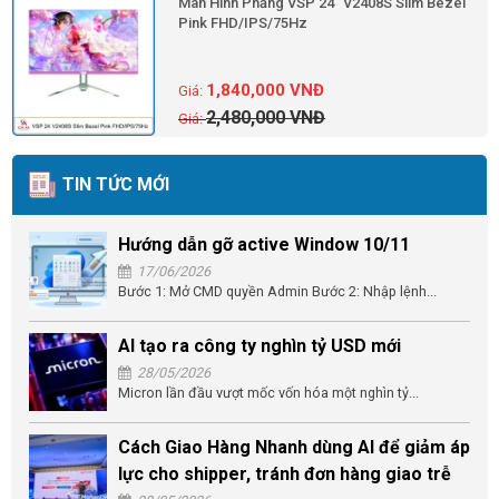
Màn Hình Phẳng VSP 24'' V2408S Slim Bezel
Pink FHD/IPS/75Hz
1,840,000
VNĐ
2,480,000
VNĐ
TIN TỨC MỚI
Hướng dẫn gỡ active Window 10/11
17/06/2026
Bước 1: Mở CMD quyền Admin Bước 2: Nhập lệnh...
AI tạo ra công ty nghìn tỷ USD mới
28/05/2026
Micron lần đầu vượt mốc vốn hóa một nghìn tỷ...
Cách Giao Hàng Nhanh dùng AI để giảm áp
lực cho shipper, tránh đơn hàng giao trễ