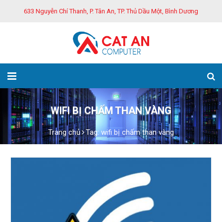
633 Nguyễn Chí Thanh, P. Tân An, TP. Thủ Dầu Một, Bình Dương
WIFI BỊ CHẤM THAN VÀNG
Trang chủ
Tag: wifi bị chấm than vàng