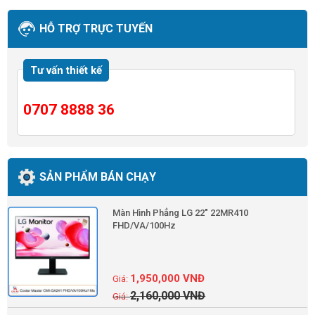
HỖ TRỢ TRỰC TUYẾN
Tư vấn thiết kế
0707 8888 36
SẢN PHẨM BÁN CHẠY
Màn Hình Phẳng LG 22" 22MR410
FHD/VA/100Hz
1,950,000
VNĐ
2,160,000
VNĐ