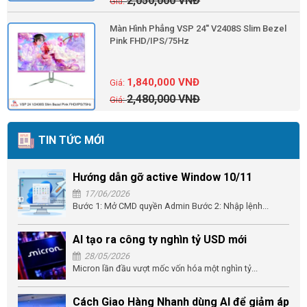
2,050,000
VNĐ
Màn Hình Phẳng VSP 24'' V2408S Slim Bezel
Pink FHD/IPS/75Hz
1,840,000
VNĐ
2,480,000
VNĐ
TIN TỨC MỚI
Hướng dẫn gỡ active Window 10/11
17/06/2026
Bước 1: Mở CMD quyền Admin Bước 2: Nhập lệnh...
AI tạo ra công ty nghìn tỷ USD mới
28/05/2026
Micron lần đầu vượt mốc vốn hóa một nghìn tỷ...
Cách Giao Hàng Nhanh dùng AI để giảm áp