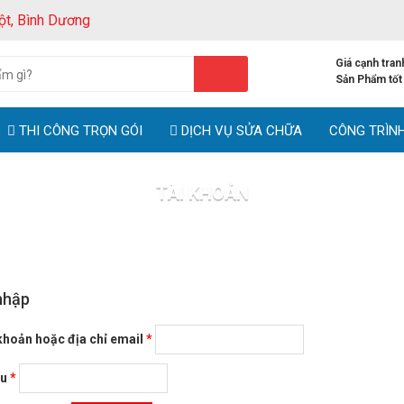
ột, Bình Dương
Giá cạnh tran
Sản Phẩm tốt
THI CÔNG TRỌN GÓI
DỊCH VỤ SỬA CHỮA
CÔNG TRÌN
TÀI KHOẢN
Trang chủ
Tài khoản
nhập
 khoản hoặc địa chỉ email
*
ẩu
*