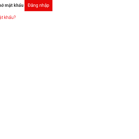
Đăng nhập
hớ mật khẩu
t khẩu?