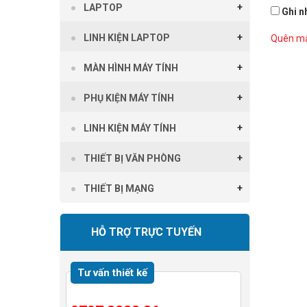
LAPTOP
Ghi n
LINH KIỆN LAPTOP
Quên mậ
MÀN HÌNH MÁY TÍNH
PHỤ KIỆN MÁY TÍNH
LINH KIỆN MÁY TÍNH
THIẾT BỊ VĂN PHÒNG
THIẾT BỊ MẠNG
HỖ TRỢ TRỰC TUYẾN
Tư vấn thiết kế