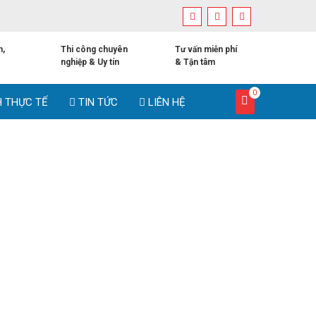
h,
Thi công chuyên
Tư vấn miễn phí
nghiệp & Uy tín
& Tận tâm
0
H THỰC TẾ
TIN TỨC
LIÊN HỆ