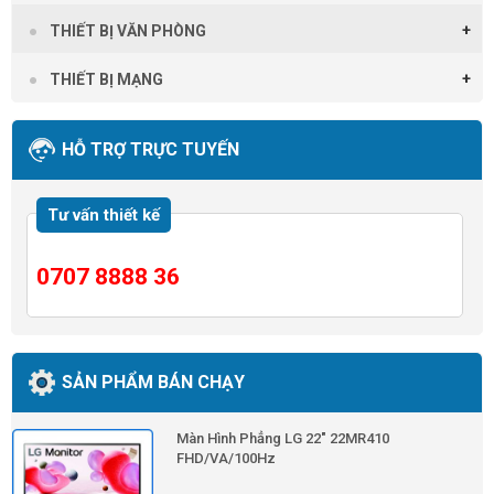
THIẾT BỊ VĂN PHÒNG
THIẾT BỊ MẠNG
HỖ TRỢ TRỰC TUYẾN
Tư vấn thiết kế
0707 8888 36
SẢN PHẨM BÁN CHẠY
Màn Hình Phẳng LG 22" 22MR410
FHD/VA/100Hz