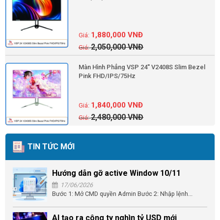
1,880,000
VNĐ
2,050,000
VNĐ
Màn Hình Phẳng VSP 24'' V2408S Slim Bezel
Pink FHD/IPS/75Hz
1,840,000
VNĐ
2,480,000
VNĐ
TIN TỨC MỚI
Hướng dẫn gỡ active Window 10/11
17/06/2026
Bước 1: Mở CMD quyền Admin Bước 2: Nhập lệnh...
AI tạo ra công ty nghìn tỷ USD mới