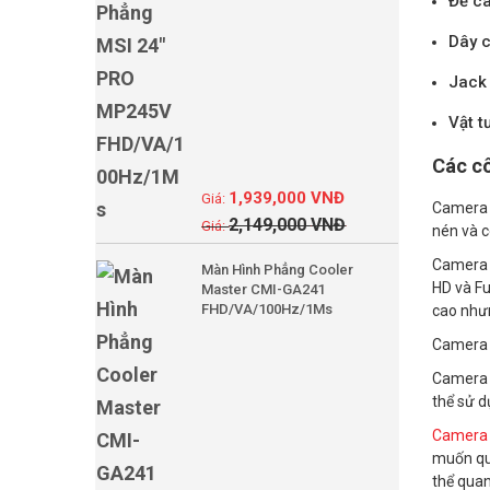
Đế ca
Dây c
Jack 
Vật t
Các cô
1,939,000
VNĐ
Camera d
2,149,000
VNĐ
nén và c
Camera d
Màn Hình Phẳng Cooler
HD và Fu
Master CMI-GA241
FHD/VA/100Hz/1Ms
cao nhưn
Camera d
Camera d
thể sử d
Camera 
muốn qua
thể quan