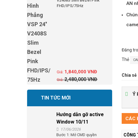
V2408S Slim Bezel Pink
AN nh
FHD/IPS/75Hz
Chúng
camer
Đăng tr
Thẻ
CA
1,840,000
VNĐ
Chia sẻ 
2,480,000
VNĐ
Ý 
TIN TỨC MỚI
Hướng dẫn gỡ active
CÁC B
Window 10/11
17/06/2026
Bước 1: Mở CMD quyền
CÔNG 