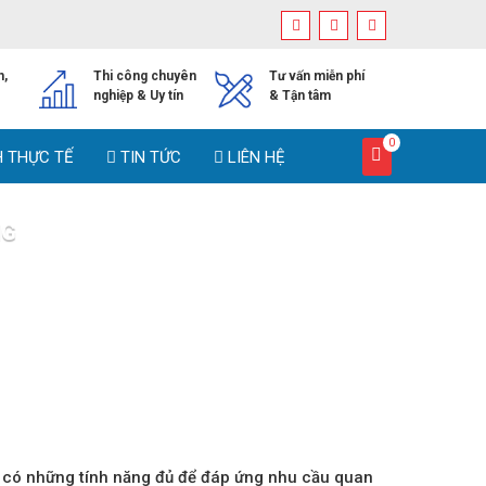
h,
Thi công chuyên
Tư vấn miễn phí
nghiệp & Uy tín
& Tận tâm
0
H THỰC TẾ
TIN TỨC
LIÊN HỆ
NG
ương
t có những tính năng đủ để đáp ứng nhu cầu quan