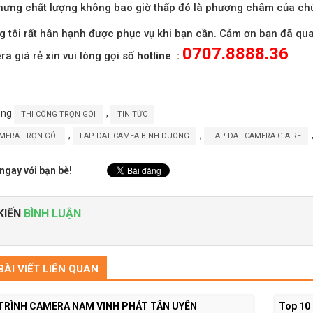
ưng chất lượng không bao giờ thấp đó là phương châm của chú
 tôi rất hân hạnh được phục vụ khi bạn cần. Cảm ơn bạn đã qua
0707.8888.36
a giá rẻ xin vui lòng gọi số
hotline :
ong
,
THI CÔNG TRỌN GÓI
TIN TỨC
,
,
MERA TRỌN GÓI
LAP DAT CAMEA BINH DUONG
LAP DAT CAMERA GIA RE
ngay với bạn bè!
KIẾN
BÌNH LUẬN
ÀI VIẾT LIÊN QUAN
TRÌNH CAMERA NAM VINH PHÁT TÂN UYÊN
Top 10 