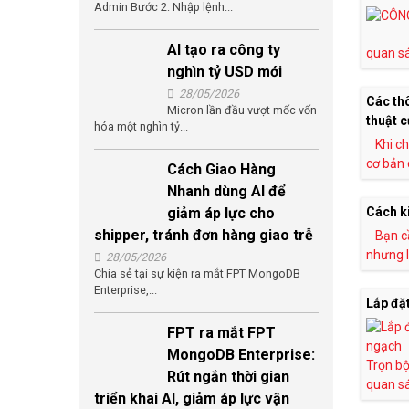
Admin Bước 2: Nhập lệnh...
AI tạo ra công ty
quan s
nghìn tỷ USD mới
28/05/2026
Các th
Micron lần đầu vượt mốc vốn
thuật 
hóa một nghìn tỷ...
Khi c
cơ bản 
Cách Giao Hàng
Nhanh dùng AI để
giảm áp lực cho
Cách ki
shipper, tránh đơn hàng giao trễ
Bạn c
nhưng l
28/05/2026
Chia sẻ tại sự kiện ra mắt FPT MongoDB
Enterprise,...
Lắp đặ
FPT ra mắt FPT
MongoDB Enterprise:
Trọn b
Rút ngắn thời gian
quan sá
triển khai AI, giảm áp lực vận