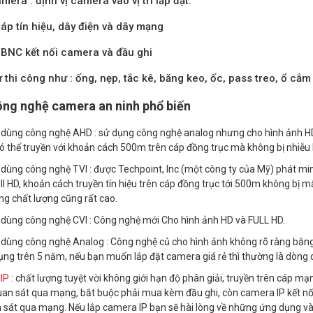
mera : định vị camera vào vị trí lắp đặt.
áp tín hiệu, dây điện và dây mạng
BNC kết nối camera và đầu ghi
ư thi công như : ống, nẹp, tắc kê, băng keo, ốc, pass treo, ổ cắm 
ng nghệ camera an ninh phổ biến
ùng công nghệ AHD : sử dụng công nghệ analog nhưng cho hình ảnh HD(7
ó thể truyền với khoản cách 500m trên cáp đồng trục mà không bị nhiễu
ùng công nghệ TVI : được Techpoint, Inc (một công ty của Mỹ) phát m
ll HD, khoản cách truyền tín hiệu trên cáp đồng trục tới 500m không bị m
g chất lượng cũng rất cao.
ùng công nghệ CVI : Công nghệ mới Cho hình ảnh HD và FULL HD.
ùng công nghệ Analog : Công nghệ củ cho hình ảnh không rõ ràng bằng 
ụng trên 5 năm, nếu bạn muốn lắp đặt camera giá rẻ thì thường là dòng
IP
: chất lượng tuyệt vời không giới hạn độ phân giải, truyền trên cáp m
n sát qua mạng, bắt buộc phải mua kèm đầu ghi, còn camera IP kết nối tr
 sát qua mạng. Nếu lắp camera IP bạn sẽ hài lòng về những ứng dụng và