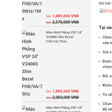
Đặt biệt
1,889,000
VNĐ
2,370,000
VNĐ
Tại sa
Màn Hình Phẳng VSP 24''
V2408S Slim Bezel
Chúng
FHD/VA/75Hz
của n
Giá c
Được 
chúng
Đổi s
Không
1,880,000
VNĐ
Tư vấ
2,050,000
VNĐ
Chúng
Màn Hình Phẳng VSP 24''
độ nh