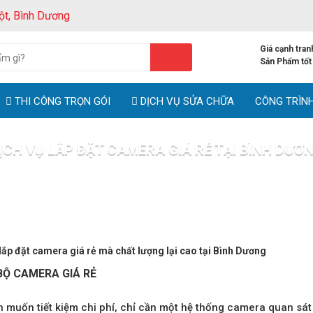
ột, Bình Dương
Giá cạnh tran
Sản Phẩm tốt
THI CÔNG TRỌN GÓI
DỊCH VỤ SỬA CHỮA
CÔNG TRÌN
ỊCH VỤ LẮP ĐẶT CAMERA GIÁ RẺ TẠI BÌNH DƯƠ
ng chủ
Thi công trọn gói
Dịch vụ lắp đặt camera giá rẻ tại Bình D
lắp đặt camera giá rẻ mà chất lượng lại cao tại Bình Dương
BỘ CAMERA GIÁ RẺ
 muốn tiết kiệm chi phí, chỉ cần một hệ thống camera quan sá