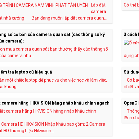
Lắp đặt
Có thể b
camera
át nhà xưởng Bạn đang muốn lắp đặt camera quan...
ông số cơ bản của camera quan sát (các thông số kỹ
3 cách 
của camera):
họn mua camera quan sát bạn thường thấy các thông số
của camera như...
dụng ph
ểm tra laptop cũ hiệu quả
Sử dụng
ần một chiếc laptop để phục vụ cho việc học và làm việc,
Có bao
ại không...
nhiệt v
t camera hãng HIKVISION hàng nhập khẩu chính ngạch
OpenCla
Thông 
lệnh cho
ộ Camera HD HIKVISION Nhập khẩu bao gồm: 2 Camera
t HD thương hiệu Hikvision...