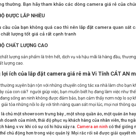
ng thường. Bạn hãy tham khảo các dòng camera giá rẻ của chún
BỘ ĐƯỢC LẮP NHIỀU
 cầu của bạn không quá cao thì nên lắp đặt camera quan sát c
, chất lượng tốt giá cả rất cạnh tranh
BỘ CHẤT LƯỢNG CAO
chất lượng sản phẩm là trên hết, dịch vụ và hậu mãi là hàng đầu, thương 
t lượng cao.
lợi ích của lắp đặt camera giá rẻ mà Vi Tính CÁT AN m
thường xuyên bận rộn với những chuyến công tác xa nhà làm cho bạn kh
y của con cái? người giúp việc, bạn muốn biết họ đang làm việc như thế
đang sống an ninh không được đảm bảo, bạn cảm thấy nơm nớp lo sợ kh
 giải tỏa những nỗi lo ấy với tính năng quan sát mọi lúc, mọi nơi thông qu
 là chủ một showroom trưng bày , một shop quần áo, một quán ăn hay
h doanh của mình, thái độ phục vụ khách hàng của nhân viên, thu ngân,
h hàng.v.vv. khi có sự cố hi hữu xảy ra.
Camera an ninh
có thể giống 
thể chủ động hơn trong việc quản lý. Mọi răc rối sẽ được giải quyết n