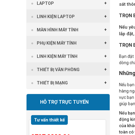
LAPTOP
sát thô
TRỌN 
LINH KIỆN LAPTOP
Nếu yêu
MÀN HÌNH MÁY TÍNH
lắp đặt
PHỤ KIỆN MÁY TÍNH
TRỌN 
LINH KIỆN MÁY TÍNH
Bạn đặt 
dòng chấ
THIẾT BỊ VĂN PHÒNG
Những 
THIẾT BỊ MẠNG
Nếu bạn 
hàng ngà
vực bạn 
HỖ TRỢ TRỰC TUYẾN
giúp bạn
Nếu bạn
động kin
Tư vấn thiết kế
của khác
toàn có 