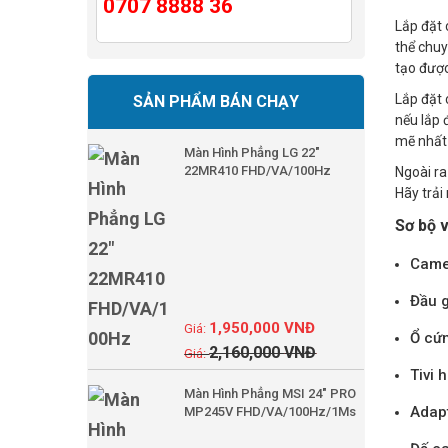
0707 8888 36
Lắp đặt 
thể chuy
tạo được
Lắp đặt 
SẢN PHẨM BÁN CHẠY
nếu lắp 
mẽ nhất 
Màn Hình Phẳng LG 22"
22MR410 FHD/VA/100Hz
Ngoài ra
Hãy trải
Sơ bộ 
Camer
Đầu g
1,950,000
VNĐ
Ổ cứn
2,160,000
VNĐ
Tivi 
Màn Hình Phẳng MSI 24" PRO
Adapt
MP245V FHD/VA/100Hz/1Ms