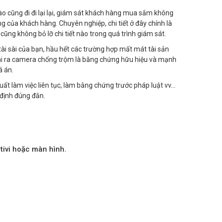
o cũng đi đi lại lại, giám sát khách hàng mua sắm không
g của khách hàng. Chuyên nghiệp, chi tiết ở đây chính là
g không bỏ lỡ chi tiết nào trong quá trình giám sát.
ài sài của bạn, hầu hết các trường hợp mất mát tài sản
goài ra camera chống trộm là bằng chứng hữu hiệu và mạnh
á án.
suất làm việc liên tục, làm bằng chứng trước pháp luật vv…
định đúng đắn.
tivi hoặc màn hình.