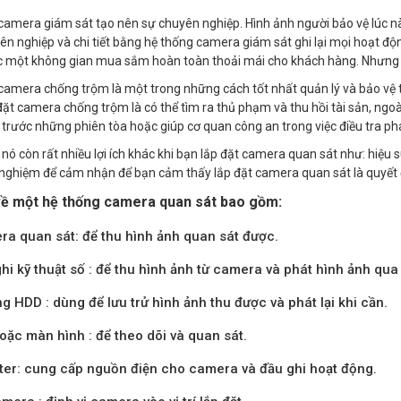
camera giám sát tạo nên sự chuyên nghiệp. Hình ảnh người bảo vệ lúc nà
ên nghiệp và chi tiết bằng hệ thống camera giám sát ghi lại mọi hoạt độn
 một không gian mua sắm hoàn toàn thoải mái cho khách hàng. Nhưng cũn
camera chống trộm là một trong những cách tốt nhất quản lý và bảo vệ t
đặt camera chống trộm là có thể tìm ra thủ phạm và thu hồi tài sản, n
trước những phiên tòa hoặc giúp cơ quan công an trong việc điều tra ph
 nó còn rất nhiều lợi ích khác khi bạn lắp đặt camera quan sát như: hiệu 
 nghiệm để cảm nhận để bạn cảm thấy lắp đặt camera quan sát là quyết 
về một hệ thống camera quan sát bao gồm:
a quan sát: để thu hình ảnh quan sát được.
hi kỹ thuật số : để thu hình ảnh từ camera và phát hình ảnh qua 
g HDD : dùng để lưu trử hình ảnh thu được và phát lại khi cần.
hoặc màn hình : để theo dõi và quan sát.
er: cung cấp nguồn điện cho camera và đầu ghi hoạt động.