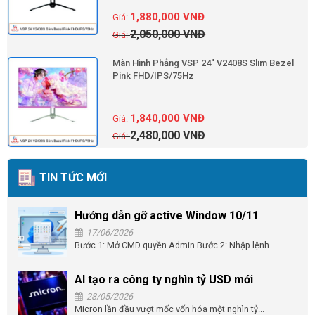
1,880,000
VNĐ
2,050,000
VNĐ
Màn Hình Phẳng VSP 24'' V2408S Slim Bezel
Pink FHD/IPS/75Hz
1,840,000
VNĐ
2,480,000
VNĐ
TIN TỨC MỚI
Hướng dẫn gỡ active Window 10/11
17/06/2026
Bước 1: Mở CMD quyền Admin Bước 2: Nhập lệnh...
AI tạo ra công ty nghìn tỷ USD mới
28/05/2026
Micron lần đầu vượt mốc vốn hóa một nghìn tỷ...