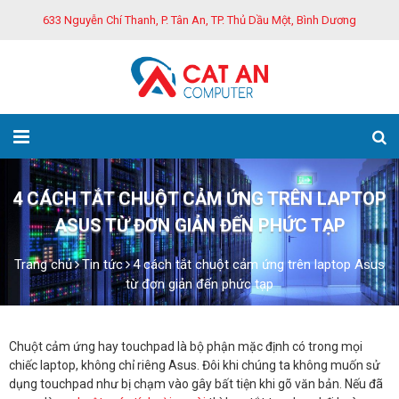
633 Nguyễn Chí Thanh, P. Tân An, TP. Thủ Dầu Một, Bình Dương
4 CÁCH TẮT CHUỘT CẢM ỨNG TRÊN LAPTOP
ASUS TỪ ĐƠN GIẢN ĐẾN PHỨC TẠP
Trang chủ
Tin tức
4 cách tắt chuột cảm ứng trên laptop Asus
từ đơn giản đến phức tạp
Chuột cảm ứng hay touchpad là bộ phận mặc định có trong mọi
chiếc laptop, không chỉ riêng Asus. Đôi khi chúng ta không muốn sử
dụng touchpad như bị chạm vào gây bất tiện khi gõ văn bản. Nếu đã