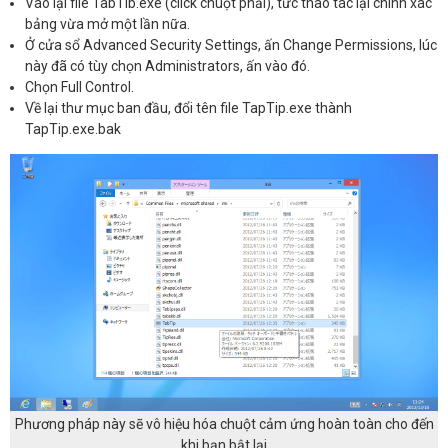
Vào lại file TabTib.exe (click chuột phải), tức thao tác lại chính xác
bảng vừa mở một lần nữa.
Ở cửa sổ Advanced Security Settings, ấn Change Permissions, lúc
này đã có tùy chọn Administrators, ấn vào đó.
Chọn Full Control.
Về lại thư mục ban đầu, đổi tên file TapTip.exe thành
TapTip.exe.bak
Phương pháp này sẽ vô hiệu hóa chuột cảm ứng hoàn toàn cho đến
khi bạn bật lại