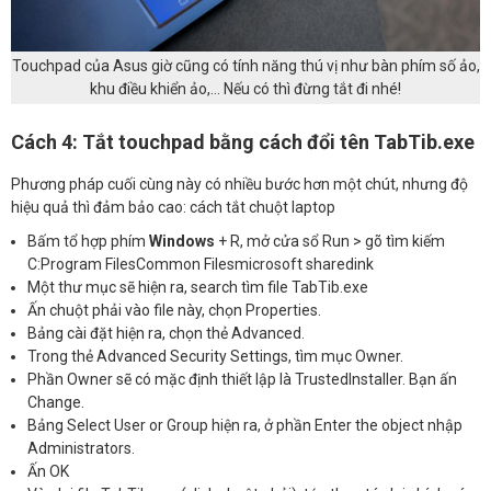
Touchpad của Asus giờ cũng có tính năng thú vị như bàn phím số ảo,
khu điều khiển ảo,… Nếu có thì đừng tắt đi nhé!
Cách 4: Tắt touchpad bằng cách đổi tên TabTib.exe
Phương pháp cuối cùng này có nhiều bước hơn một chút, nhưng độ
hiệu quả thì đảm bảo cao: cách tắt chuột laptop
Bấm tổ hợp phím
Windows
+ R, mở cửa sổ Run > gõ tìm kiếm
C:Program FilesCommon Filesmicrosoft sharedink
Một thư mục sẽ hiện ra, search tìm file TabTib.exe
Ấn chuột phải vào file này, chọn Properties.
Bảng cài đặt hiện ra, chọn thẻ Advanced.
Trong thẻ Advanced Security Settings, tìm mục Owner.
Phần Owner sẽ có mặc định thiết lập là TrustedInstaller. Bạn ấn
Change.
Bảng Select User or Group hiện ra, ở phần Enter the object nhập
Administrators.
Ấn OK