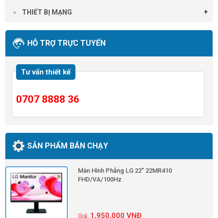
THIẾT BỊ MẠNG
HỖ TRỢ TRỰC TUYẾN
Tư vấn thiết kế
0707 8888 36
SẢN PHẨM BÁN CHẠY
Màn Hình Phẳng LG 22" 22MR410
FHD/VA/100Hz
1,950,000
VNĐ