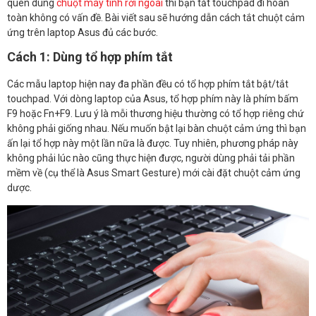
quen dùng
chuột máy tính rời ngoài
thì bạn tắt touchpad đi hoàn
toàn không có vấn đề. Bài viết sau sẽ hướng dẫn cách tắt chuột cảm
ứng trên laptop Asus đủ các bước.
Cách 1: Dùng tổ hợp phím tắt
Các mẫu laptop hiện nay đa phần đều có tổ hợp phím tắt bật/tắt
touchpad. Với dòng laptop của Asus, tổ hợp phím này là phím bấm
F9 hoặc Fn+F9. Lưu ý là mỗi thương hiệu thường có tổ hợp riêng chứ
không phải giống nhau. Nếu muốn bật lại bàn chuột cảm ứng thì bạn
ấn lại tổ hợp này một lần nữa là được. Tuy nhiên, phương pháp này
không phải lúc nào cũng thực hiện được, người dùng phải tải phần
mềm về (cụ thể là Asus Smart Gesture) mới cài đặt chuột cảm ứng
dược.