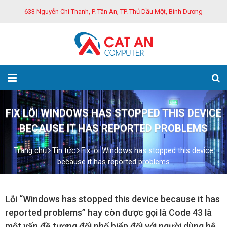
633 Nguyễn Chí Thanh, P. Tân An, TP. Thủ Dầu Một, Bình Dương
FIX LỖI WINDOWS HAS STOPPED THIS DEVICE
BECAUSE IT HAS REPORTED PROBLEMS
Trang chủ
Tin tức
Fix lỗi Windows has stopped this device
because it has reported problems
Lỗi “Windows has stopped this device because it has
reported problems” hay còn được gọi là Code 43 là
một vấn đề tương đối phổ biến đối với người dùng hệ