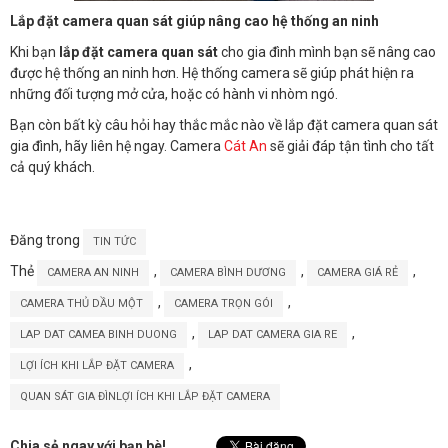
Lắp đặt camera quan sát giúp nâng cao hệ thống an ninh
Khi bạn
lắp đặt camera quan sát
cho gia đình mình bạn sẽ nâng cao
được hệ thống an ninh hơn. Hệ thống camera sẽ giúp phát hiện ra
những đối tượng mở cửa, hoặc có hành vi nhòm ngó.
Bạn còn bất kỳ câu hỏi hay thắc mắc nào về lắp đặt camera quan sát
gia đình, hãy liên hệ ngay. Camera
Cát An
sẽ giải đáp tận tình cho tất
cả quý khách.
Đăng trong
TIN TỨC
Thẻ
,
,
,
CAMERA AN NINH
CAMERA BÌNH DƯƠNG
CAMERA GIÁ RẺ
,
,
CAMERA THỦ DẦU MỘT
CAMERA TRỌN GÓI
,
,
LAP DAT CAMEA BINH DUONG
LAP DAT CAMERA GIA RE
,
LỢI ÍCH KHI LẮP ĐẶT CAMERA
QUAN SÁT GIA ĐÌNLỢI ÍCH KHI LẮP ĐẶT CAMERA
Chia sẻ ngay với bạn bè!