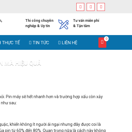
h,
Thi công chuyên
Tư vấn miễn phí
nghiệp & Uy tín
& Tận tâm
0
H THỰC TẾ
TIN TỨC
LIÊN HỆ
N MÀ HIỆU QUẢ
mà hiệu quả
khỏi. Pin máy sẽ hết nhanh hơn và trường hợp xấu còn xảy
 như sau:
quặc, khiến không ít người ái ngại nhưng đây được coi là
 của pin từ 60% đến 80%. Quan trọng nữa là cách này không