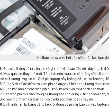
Khi tháo pin ra phải hết sức cẩn thận kẻo làm đ
3:
Đọc các thông số in trên pin và ghi nhớ vị trí các đầu nối, dây mạch điệ
4:
Mua quả pin thay thế mới. Tốt nhất nên mua pin có thông số milliamp
 số cell tương ứng pin cũ. Quả pin laptop này không đắt, chỉ từ khoảng 1
5:
Dùng Volt kế để kiểm tra xem pin đã được xả hết năng lượng chưa (nếu 
6:
Dùng mỏ hàn gỡ các viên pin cũ khỏi mạch điện một cách cẩn thận.
7:
Hàn viên pin mới vào trong hệ thống sao cho đúng vị trí các mối hàn, 
ng mọi thứ, thậm chí bạn còn có thể bị sốc điện hoặc cháy nổ.
8:
Dính mối hàn lại bằng băng keo rồi đóng vỏ pin lại. Lắp pin vào laptop