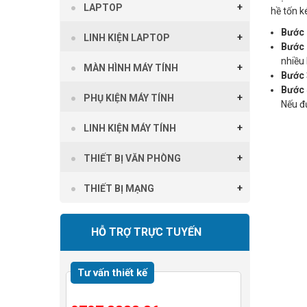
LAPTOP
hề tốn k
Bước 
LINH KIỆN LAPTOP
Bước 
nhiều 
MÀN HÌNH MÁY TÍNH
Bước 
Bước 
PHỤ KIỆN MÁY TÍNH
Nếu đư
LINH KIỆN MÁY TÍNH
THIẾT BỊ VĂN PHÒNG
THIẾT BỊ MẠNG
HỖ TRỢ TRỰC TUYẾN
Tư vấn thiết kế