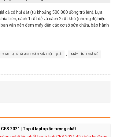
á cả có hơi đắt (từ khoảng 500.000 đồng trở lên). Lựa
phía trên, cách 1 rất dễ và cách 2 rất khó (nhưng độ hiệu
t bạn vẫn nên đem máy đến các cơ sở sửa chữa, bảo hành
,
 CHAI TẠI NHÀ AN TOÀN MÀ HIỆU QUẢ
MÁY TÍNH GIÁ RẺ
i CES 2021 | Top 4 laptop ấn tượng nhất
 công nghệ lớn nhất hành tinh CES 2021 đã khép lại được