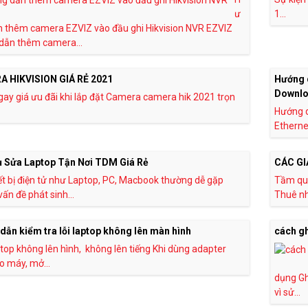
ư
1...
 thêm camera EZVIZ vào đầu ghi Hikvision NVR EZVIZ
dẫn thêm camera...
 HIKVISION GIÁ RẺ 2021
Hướng d
Downloa
ay giá ưu đãi khi lắp đặt Camera camera hik 2021 trọn
Hướng d
Ethernet
ụ Sửa Laptop Tận Nơi TDM Giá Rẻ
CÁC GI
ết bị điện tử như Laptop, PC, Macbook thường dễ gặp
Tầm qua
ấn đề phát sinh...
Thuê nhà
ẫn kiểm tra lỗi laptop không lên màn hình
cách gh
ptop không lên hình, không lên tiếng Khi dùng adapter
 máy, mở...
dụng Gh
vì sử...