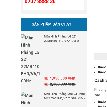
0707 8888 36
SẢN PHẨM BÁN CHẠY
Màn Hình Phẳng LG 22"
22MR410 FHD/VA/100Hz
Bước 
Bước 
1,950,000
VNĐ
Cách 2
2,160,000
VNĐ
Phương t
Màn Hình Phẳng MSI 24" PRO
vạch.
MP245V FHD/VA/100Hz/1Ms
Bước 