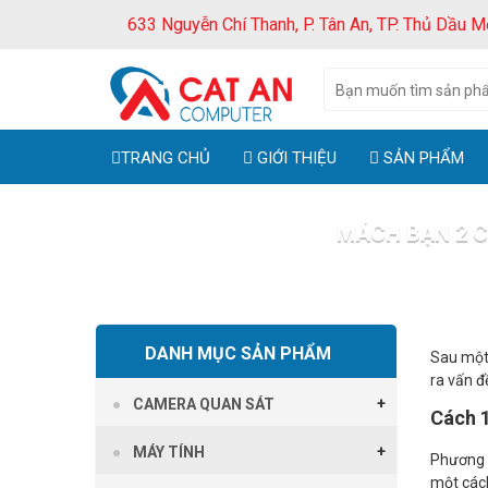
633 Nguyễn Chí Thanh, P. Tân An, TP. Thủ Dầu M
TRANG CHỦ
GIỚI THIỆU
SẢN PHẨM
MÁCH BẠN 2 C
Trang chủ
DANH MỤC SẢN PHẨM
Sau một 
ra vấn đ
CAMERA QUAN SÁT
Cách 1
MÁY TÍNH
Phương p
một cách