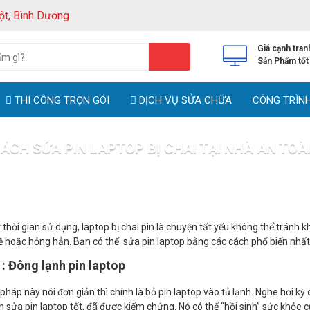
ột, Bình Dương
Giá cạnh tran
Sản Phẩm tốt
THI CÔNG TRỌN GÓI
DỊCH VỤ SỬA CHỮA
CÔNG TRÌN
ÁCH SỬA PIN LAPTOP BỊ CHAI TẠI NHÀ AN TOÀ
Tin tức
Mách bạn 2 cách sửa pin laptop bị chai tại nhà an toàn 
thời gian sử dụng, laptop bị chai pin là chuyện tất yếu không thể tránh 
ề hoặc hỏng hẳn. Bạn có thể sửa pin laptop bằng các cách phổ biến nhất
: Đông lạnh pin laptop
háp này nói đơn giản thì chính là bỏ pin laptop vào tủ lạnh. Nghe hơi kỳ 
 sửa pin laptop tốt, đã được kiểm chứng. Nó có thể “hồi sinh” sức khỏe