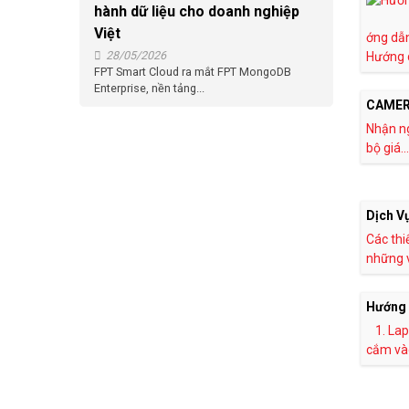
hành dữ liệu cho doanh nghiệp
Việt
ớng dẫn
28/05/2026
Hướng 
FPT Smart Cloud ra mắt FPT MongoDB
Enterprise, nền tảng...
CAMERA
Nhận ng
bộ giá...
Dịch V
Các thi
những v
Hướng d
1. La
cắm vào