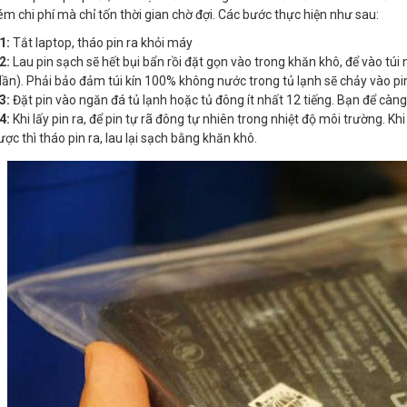
ém chi phí mà chỉ tốn thời gian chờ đợi. Các bước thực hiện như sau:
1:
Tắt laptop, tháo pin ra khỏi máy
2:
Lau pin sạch sẽ hết bụi bẩn rồi đặt gọn vào trong khăn khô, để vào tú
lần). Phải bảo đảm túi kín 100% không nước trong tủ lạnh sẽ chảy vào pi
3:
Đặt pin vào ngăn đá tủ lạnh hoặc tủ đông ít nhất 12 tiếng. Bạn để càng 
4:
Khi lấy pin ra, để pin tự rã đông tự nhiên trong nhiệt độ môi trường. Kh
ợc thì tháo pin ra, lau lại sạch bằng khăn khô.