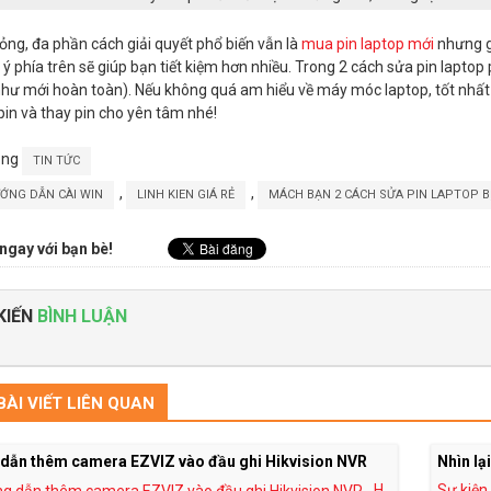
hỏng, đa phần cách giải quyết phổ biến vẫn là
mua pin laptop mới
nhưng gi
 ý phía trên sẽ giúp bạn tiết kiệm hơn nhiều. Trong 2 cách sửa pin laptop 
như mới hoàn toàn). Nếu không quá am hiểu về máy móc laptop, tốt nhấ
in và thay pin cho yên tâm nhé!
ong
TIN TỨC
,
,
ỚNG DẪN CÀI WIN
LINH KIEN GIÁ RẺ
MÁCH BẠN 2 CÁCH SỬA PIN LAPTOP BỊ
ngay với bạn bè!
KIẾN
BÌNH LUẬN
ÀI VIẾT LIÊN QUAN
dẫn thêm camera EZVIZ vào đầu ghi Hikvision NVR
Nhìn lạ
H
Sự kiện