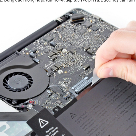
2:
Dùng dao mỏng hoặc tua-nơ-vít dẹp tách vỏ pin ra. Bước này cần làm 