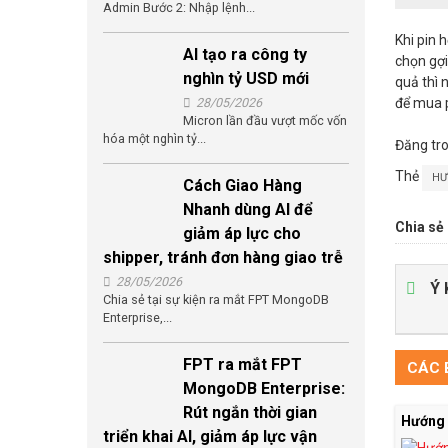
Admin Bước 2: Nhập lệnh...
Khi pin 
AI tạo ra công ty
chọn gợi
nghìn tỷ USD mới
quả thì 
để mua p
28/05/2026
Micron lần đầu vượt mốc vốn
hóa một nghìn tỷ...
Đăng tr
Thẻ
HƯ
Cách Giao Hàng
Nhanh dùng AI để
Chia sẻ 
giảm áp lực cho
shipper, tránh đơn hàng giao trễ
28/05/2026
Ý 
Chia sẻ tại sự kiện ra mắt FPT MongoDB
Enterprise,...
FPT ra mắt FPT
CÁC B
MongoDB Enterprise:
Rút ngắn thời gian
Hướng 
triển khai AI, giảm áp lực vận