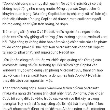
“Copilot chỉ dùng cho mục đích giải trí. Nó có thể mắc lỗi và có thể
không hoạt động như mong muốn. Đừng dựa vào Copilot cho lời
khuyên quan trọng. Nếu dùng Copilot, bạn tự chịu mọi rủi ro”, bản cập
nhật điều khoản sử dụng Copilot, đã được đưa ra cuối năm ngoái
nhưng đang lan truyền trên mạng, có đoạn.
Trên mạng xã hội như X và Reddit, nhiều người tỏ ra ngạc nhiên,
nhận xét điều này giống với những gì họ thường nghe trước buổi xem
bói. “Một công ty không dám bảo đảm về độ chính xác của sản phẩm
thì đó không phải dấu hiệu tốt. Nếu Microsoft còn không tin Copilot,
tại sao tôi phải tin?”, một người dùng Reddit nói.
Điều khoản cũng mâu thuẫn với chiến dịch quảng cáo rầm rộ của
Microsoft. Hãng đã đầu tư hàng tỷ USD để tích hợp Copilot vào
Windows 11, bộ ứng dụng văn phòng Microsoft 365, thậm chí hợp
tác với các nhà sản xuất tung ra dòng máy tính Copilot+ PC nhằm
thay đổi cách con người làm việc.
Theo trang công nghệ
Tom’s Hardware
, tuyên bố của Microsoft
nhiều khả năng chỉ “mang tính chất miễn trừ”. Có nghĩa, điều khoản
được bổ sung để bảo vệ họ trước các vụ kiện có thể xảy ra trong
tương lai. Tuy nhiên, điều này cũng bộc lộ mặt trái: trong khi nỗ lực
thuyết phục người dùng trả phí để mua AI tăng năng suất, các công