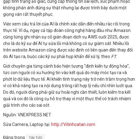
gặp tình trạng ảo giác, cung cấp thông tin sai lệch, xúc phạm hoặc
không phản ánh đúng sự thật nhưng lại được trình bày dưới một
giọng văn rất thuyết phục.
Việc xem câu trả lời của AI là chính xác dẫn đến nhiều rắc rối trong
thực tế. Ví dụ, ngay cả tập đoàn công nghệ hàng đầu như Amazon
cũng từng ghi nhận sự cố gián đoạn dịch vụ AWS cuối 2025, được
cho là do kỹ sư để AI tự sửa lỗi mà không có sự giám sát. Nhiều lỗi
trên website Amazon cũng được xác định có liên quan đến thay đổi
do AI tạo ra, buộc các kỹ sư phải họp khẩn để xử lý, theo
FT
.
Giới chuyên gia từng cảnh báo hiện tượng “định kiến tự động hóa”,
tức con người có xu hướng tin vào kết quả do máy móc tạo ra và
phớt lờ dữ liệu thực tế. AI khiến tình trạng này trở nên trầm trọng hơn
vì có khả năng tạo ra nội dung trông rất hợp lý nếu chỉ nhìn lướt qua.
Do đó, người dùng phải giữ sự hoài nghi cần thiết, luôn kiểm tra kết
quả và coi đó là công cụ hỗ trợ thay vì một thực thể có trách nhiệm
giải trình cho các sai sót.
Nguồn: VNEXPRESS.NET
Sửa Camera, Laptop tại:
http://Vitinhcatan.com
Đăng trong
TIN TỨC