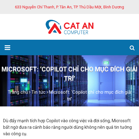
633 Nguyễn Chí Thanh, P. Tân An, TP. Thủ Dầu Một, Bình Dương
MICROSOFT: ‘COPILOT CHỈ CHO MỤC ĐÍCH GIẢI
TRÍ’
Trang chủ
Tin tức
Microsoft: ‘Copilot chỉ cho mục đích giải
trí’
Dù đẩy mạnh tích hợp Copilot vào công việc và đời sống, Microsoft
bất ngờ đưa ra cảnh báo rằng người dùng không nên quá tin tưởng
vào công cụ.