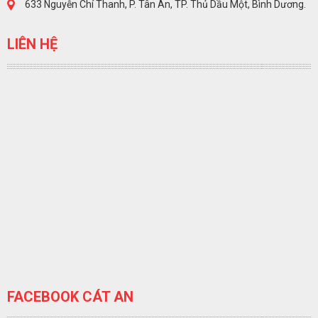
633 Nguyễn Chí Thanh, P. Tân An, TP. Thủ Dầu Một, Bình Dương.
LIÊN HỆ
FACEBOOK CÁT AN