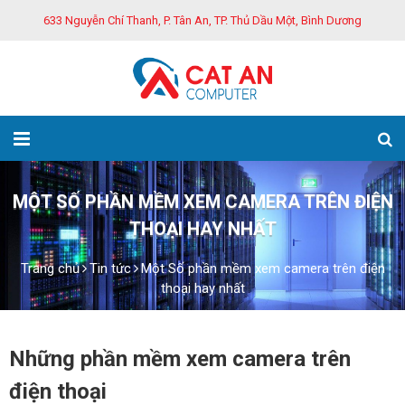
633 Nguyễn Chí Thanh, P. Tân An, TP. Thủ Dầu Một, Bình Dương
MỘT SỐ PHẦN MỀM XEM CAMERA TRÊN ĐIỆN
THOẠI HAY NHẤT
Trang chủ
Tin tức
Một Số phần mềm xem camera trên điện
thoại hay nhất
Những phần mềm xem camera trên
điện thoại