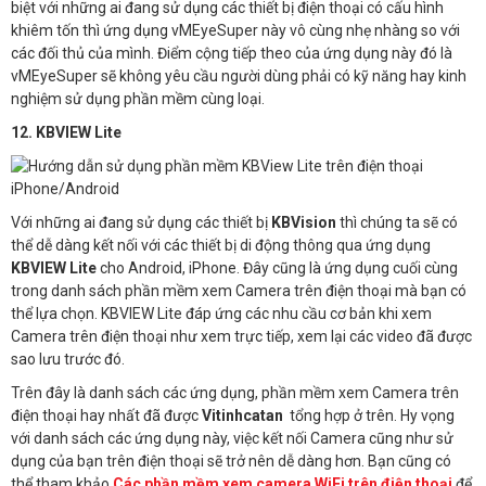
biệt với những ai đang sử dụng các thiết bị điện thoại có cấu hình
khiêm tốn thì ứng dụng vMEyeSuper này vô cùng nhẹ nhàng so với
các đối thủ của mình. Điểm cộng tiếp theo của ứng dụng này đó là
vMEyeSuper sẽ không yêu cầu người dùng phải có kỹ năng hay kinh
nghiệm sử dụng phần mềm cùng loại.
12. KBVIEW Lite
Với những ai đang sử dụng các thiết bị
KBVision
thì chúng ta sẽ có
thể dễ dàng kết nối với các thiết bị di động thông qua ứng dụng
KBVIEW Lite
cho Android, iPhone. Đây cũng là ứng dụng cuối cùng
trong danh sách phần mềm xem Camera trên điện thoại mà bạn có
thể lựa chọn. KBVIEW Lite đáp ứng các nhu cầu cơ bản khi xem
Camera trên điện thoại như xem trực tiếp, xem lại các video đã được
sao lưu trước đó.
Trên đây là danh sách các ứng dụng, phần mềm xem Camera trên
điện thoại hay nhất đã được
Vitinhcatan
tổng hợp ở trên. Hy vọng
với danh sách các ứng dụng này, việc kết nối Camera cũng như sử
dụng của bạn trên điện thoại sẽ trở nên dễ dàng hơn. Bạn cũng có
thể tham khảo
Các phần mềm xem camera WiFi trên điện thoại
để