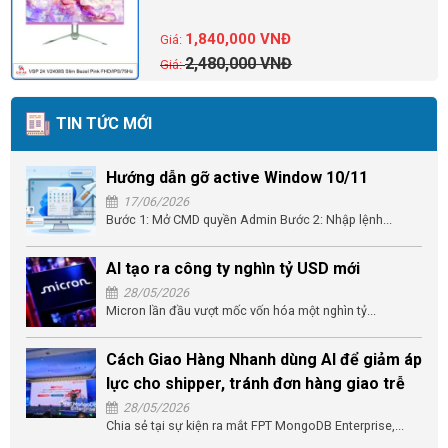
1,840,000
VNĐ
2,480,000
VNĐ
TIN TỨC MỚI
Hướng dẫn gỡ active Window 10/11
17/06/2026
Bước 1: Mở CMD quyền Admin Bước 2: Nhập lệnh...
AI tạo ra công ty nghìn tỷ USD mới
28/05/2026
Micron lần đầu vượt mốc vốn hóa một nghìn tỷ...
Cách Giao Hàng Nhanh dùng AI để giảm áp
lực cho shipper, tránh đơn hàng giao trễ
28/05/2026
Chia sẻ tại sự kiện ra mắt FPT MongoDB Enterprise,...