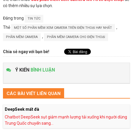
có thêm nhiều sự lựa chọn.
Đăng trong
TIN TỨC
Thẻ
,
MỘT SỐ PHẦN MỀM XEM CAMERA TRÊN ĐIỆN THOẠI HAY NHẤT
,
PHẦN MỀM CAMERA
PHẦN MỀM CAMERA CHO ĐIỆN THOẠI
Chia sẻ ngay với bạn bè!
Ý KIẾN
BÌNH LUẬN
CÁC BÀI VIẾT LIÊN QUAN
DeepSeek mất đà
Chatbot DeepSeek sụt giảm mạnh lượng tải xuống khi người dùng
Trung Quốc chuyển sang...