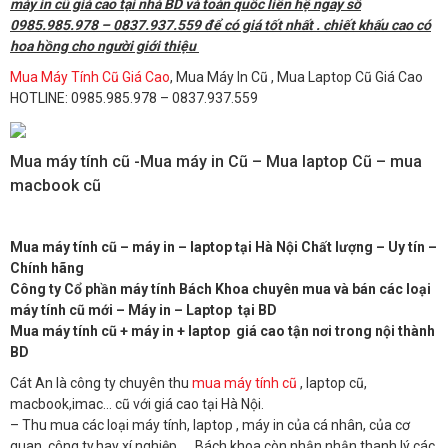
máy in cũ giá cao tại nhà BD và toàn quốc liên hệ ngay số
0985.985.978 – 0837.937.559 để có giá tốt nhất . chiết khấu cao có
hoa hồng cho người giới thiệu
Mua Máy Tính Cũ Giá Cao
, Mua Máy In Cũ , Mua Laptop Cũ Giá Cao
HOTLINE: 0985.985.978 – 0837.937.559
Mua máy tính cũ -Mua máy in Cũ – Mua laptop Cũ – mua
macbook cũ
Mua máy tính cũ – máy in – laptop tại Hà Nội Chất lượng – Uy tín –
Chính hãng
Công ty Cổ phần máy tính Bách Khoa chuyên mua và bán các loại
máy tính cũ mới – Máy in – Laptop tại BD
Mua máy tính cũ + máy in + laptop giá cao tận nơi trong nội thành
BD
Cát An là công ty chuyên thu
mua máy tính cũ
, laptop cũ,
macbook,imac… cũ với giá cao tại Hà Nội.
– Thu mua các loại máy tính, laptop , máy in của cá nhân, của cơ
quan, công ty,hay xí nghiệp,…. Bách khoa còn nhận nhận thanh lý các