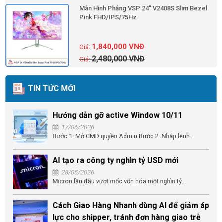
Màn Hình Phẳng VSP 24'' V2408S Slim Bezel
Pink FHD/IPS/75Hz
1,840,000
VNĐ
2,480,000
VNĐ
TIN TỨC MỚI
Hướng dẫn gỡ active Window 10/11
17/06/2026
Bước 1: Mở CMD quyền Admin Bước 2: Nhập lệnh...
AI tạo ra công ty nghìn tỷ USD mới
28/05/2026
Micron lần đầu vượt mốc vốn hóa một nghìn tỷ...
Cách Giao Hàng Nhanh dùng AI để giảm áp
lực cho shipper, tránh đơn hàng giao trễ