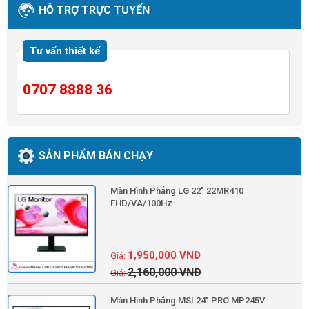
HỖ TRỢ TRỰC TUYẾN
Tư vấn thiết kế
0707 8888 36
SẢN PHẨM BÁN CHẠY
Màn Hình Phẳng LG 22" 22MR410
FHD/VA/100Hz
1,950,000
VNĐ
2,160,000
VNĐ
Màn Hình Phẳng MSI 24" PRO MP245V