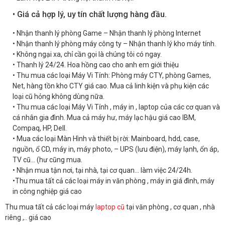
• Giá cả hợp lý, uy tín chất lượng hàng đầu.
• Nhận thanh lý phòng Game – Nhận thanh lý phòng Internet
• Nhận thanh lý phòng máy công ty – Nhận thanh lý kho máy tính.
• Không ngại xa, chỉ cần gọi là chúng tôi có ngay.
• Thanh lý 24/24. Hoa hồng cao cho anh em giới thiệu
• Thu mua các loại Máy Vi Tính: Phòng máy CTY, phòng Games,
Net, hàng tồn kho CTY giá cao. Mua cả linh kiện và phụ kiện các
loại cũ hỏng không dùng nữa.
• Thu mua các loại Máy Vi Tính , máy in , laptop của các cơ quan và
cá nhân gia đình. Mua cả máy hư, máy lạc hậu giá cao IBM,
Compaq, HP, Dell.
• Mua các loại Màn Hình và thiết bị rời: Mainboard, hdd, case,
nguồn, ổ CD, máy in, máy photo, – UPS (lưu điện), máy lạnh, ổn áp,
TV cũ… (hư cũng mua.
• Nhận mua tận nơi, tại nhà, tại cơ quan… làm việc 24/24h.
•Thu mua tất cả các loại máy in văn phòng , máy in giá đình, máy
in công nghiệp giá cao
Thu mua tất cả các loại máy
laptop cũ
tại văn phòng , cơ quan , nhà
riêng ,.. giá cao