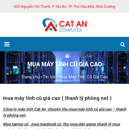
633 Nguyễn Chí Thanh, P. Tân An, TP. Thủ Dầu Một, Bình Dương
MUA MÁY TÍNH CŨ GIÁ CAO
Trang chủ
Tin tức
Mua Máy Tính Cũ Giá Cao
mua máy tính cũ giá cao ( thanh lý phòng net )
Công ty máy tính Cát An chuyên thu mua máy tính cũ giá cao – thanh
lý phòng net,
Mua laptop cũ , mua macbook cũ, thu mua dàn game thanh lý mua