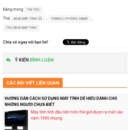
Đăng trong
TIN TỨC
Thẻ
,
,
MUA MÁY TÍNH CŨ
THANH LI PHÒNG GAME
THU MUA MAY TINH
Chia sẻ ngay với bạn bè!
Ý KIẾN
BÌNH LUẬN
CÁC BÀI VIẾT LIÊN QUAN
HƯỚNG DẪN CÁCH SỬ DỤNG MÁY TÍNH DỄ HIỂU DÀNH CHO
NHỮNG NGƯỜI CHƯA BIẾT
Máy tính tính đầu tiên trên thế giới được ra mắt vào
năm 1945 nhưng...