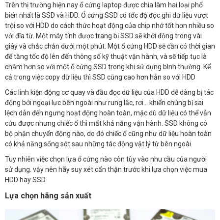
Trên thị trường hiện nay ổ cứng laptop được chia làm hai loại phổ
biến nhất là SSD và HDD. Ổ cứng SSD có tốc độ đọc ghi dữ liệu vượt
trội so với HDD do cách thức hoạt động của chip nhớ tốt hơn nhiều so
với đĩa từ. Một máy tính được trang bị SSD sẽ khởi động trong vài
giây và chắc chắn dưới một phút. Một ổ cứng HDD sẽ cần có thời gian
để tăng tốc độ lên đến thông số kỹ thuật vận hành, và sẽ tiếp tục là
chậm hơn so với một ổ cứng SSD trong khi sử dụng bình thường. Kể
cả trong việc copy dữ liệu thì SSD cũng cao hơn hẳn so với HDD
Các linh kiện động cơ quay và đầu đọc dữ liệu của HDD dễ dàng bị tác
động bởi ngoại lực bên ngoài như rung lắc, rơi… khiến chúng bị sai
lệch dẫn đến ngưng hoạt động hoàn toàn, mặc dù dữ liệu có thể vẫn
cứu được nhưng chiếc ổ thì mất khả năng vận hành. SSD không có
bộ phận chuyển động nào, do đó chiếc ổ cũng như dữ liệu hoàn toàn
có khả năng sống sót sau những tác động vật lý từ bên ngoài.
Tuy nhiên việc chọn lựa ổ cứng nào còn tùy vào nhu cầu của người
sử dụng. vậy nên hãy suy xét cẩn thận trước khi lựa chọn việc mua
HDD hay SSD.
Lựa chọn hãng sản xuất