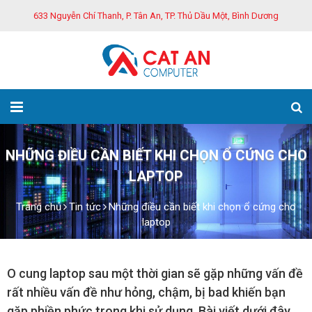
633 Nguyễn Chí Thanh, P. Tân An, TP. Thủ Dầu Một, Bình Dương
NHỮNG ĐIỀU CẦN BIẾT KHI CHỌN Ổ CỨNG CHO
LAPTOP
Trang chủ
Tin tức
Những điều cần biết khi chọn ổ cứng cho
laptop
O cung laptop sau một thời gian sẽ gặp những vấn đề
rất nhiều vấn đề như hỏng, chậm, bị bad khiến bạn
gặp phiền phức trong khi sử dụng. Bài viết dưới đây