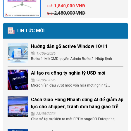
1,840,000
VNĐ
2,480,000
VNĐ
TIN TỨC MỚI
Hướng dẫn gỡ active Window 10/11
17/06/2026
Bước 1: Mở CMD quyền Admin Bước 2: Nhập lệnh...
AI tạo ra công ty nghìn tỷ USD mới
28/05/2026
Micron lần đầu vượt mốc vốn hóa một nghìn tỷ...
Cách Giao Hàng Nhanh dùng AI để giảm áp
lực cho shipper, tránh đơn hàng giao trễ
28/05/2026
Chia sẻ tại sự kiện ra mắt FPT MongoDB Enterprise,...