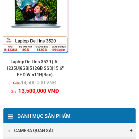
Laptop Dell Ins 3520 (i5-
1235U|8GB|512GB SSD|15.6″
FHD|Win11H|Bạc)
Xem chi tiết
14,500,000
VNĐ
13,500,000
VNĐ
DANH MỤC SẢN PHẨM
CAMERA QUAN SÁT