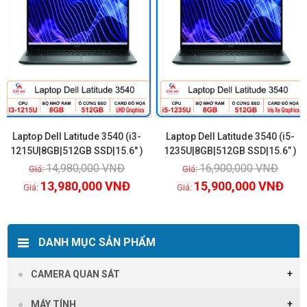
Laptop Dell Latitude 3540 (i3-
Laptop Dell Latitude 3540 (i5-
1215U|8GB|512GB SSD|15.6″ )
1235U|8GB|512GB SSD|15.6” )
14,980,000
VNĐ
16,900,000
VNĐ
Xem chi tiết
Xem chi tiết
13,980,000
VNĐ
15,900,000
VNĐ
DANH MỤC SẢN PHẨM
CAMERA QUAN SÁT
MÁY TÍNH