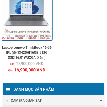
Laptop Lenovo ThinkBook 16 G6
IRL (i5-13420H|16GB|512G
SSD|16.0” WUXGA| Xám)
Xem chi tiết
17,900,000
VNĐ
16,900,000
VNĐ
DANH MỤC SẢN PHẨM
CAMERA QUAN SÁT