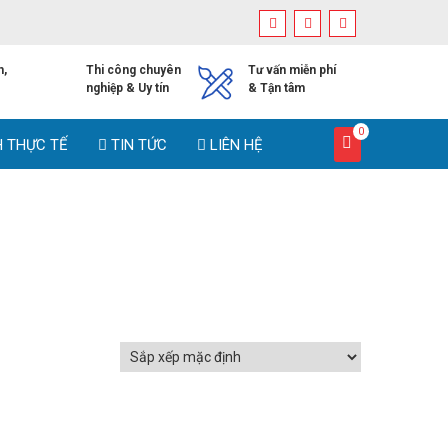
h,
Thi công chuyên
Tư vấn miễn phí
nghiệp & Uy tín
& Tận tâm
0
H THỰC TẾ
TIN TỨC
LIÊN HỆ