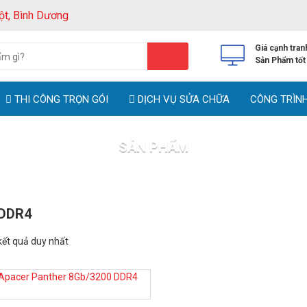
ột, Bình Dương
Giá cạnh tran
Sản Phẩm tốt
THI CÔNG TRỌN GÓI
DỊCH VỤ SỬA CHỮA
CÔNG TRÌN
SẢN PHẨM
Trang chủ
Sản phẩm
DDR4
 kết quả duy nhất