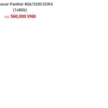
acer Panther 8Gb/3200 DDR4
(1x8Gb)
Xem chi tiết
560,000
VNĐ