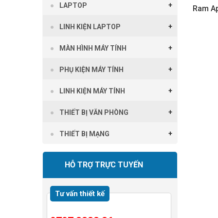
LAPTOP
Ram Ap
LINH KIỆN LAPTOP
MÀN HÌNH MÁY TÍNH
PHỤ KIỆN MÁY TÍNH
LINH KIỆN MÁY TÍNH
THIẾT BỊ VĂN PHÒNG
THIẾT BỊ MẠNG
HỖ TRỢ TRỰC TUYẾN
Tư vấn thiết kế