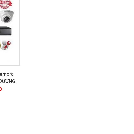
 camera
H DƯƠNG
Đ