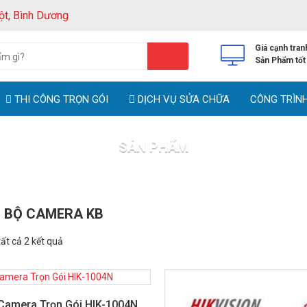
ột, Bình Dương
Giá cạnh tran
Sản Phẩm tốt
THI CÔNG TRỌN GÓI
DỊCH VỤ SỬA CHỮA
CÔNG TRÌN
SẢN PHẨM
Trang chủ
Sản phẩm
 BỘ CAMERA KB
tất cả 2 kết quả
Camera Trọn Gói HIK-1004N