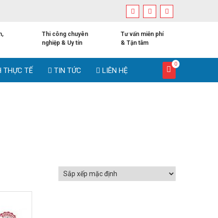
h,
Thi công chuyên
Tư vấn miễn phí
nghiệp & Uy tín
& Tận tâm
0
H THỰC TẾ
TIN TỨC
LIÊN HỆ