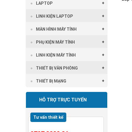
LAPTOP
LINH KIỆN LAPTOP
MÀN HÌNH MÁY TÍNH
PHỤ KIỆN MÁY TÍNH
LINH KIỆN MÁY TÍNH
THIẾT BỊ VĂN PHÒNG
THIẾT BỊ MẠNG
HỖ TRỢ TRỰC TUYẾN
Tư vấn thiết kế