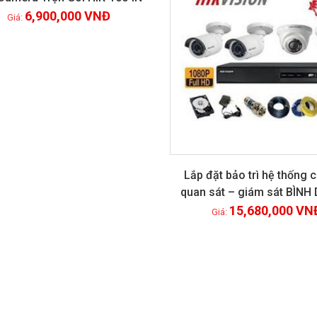
6,900,000
VNĐ
Xem chi tiết
Lắp đặt bảo trì hệ thống
quan sát – giám sát BÌN
Xem chi tiết
15,680,000
VN