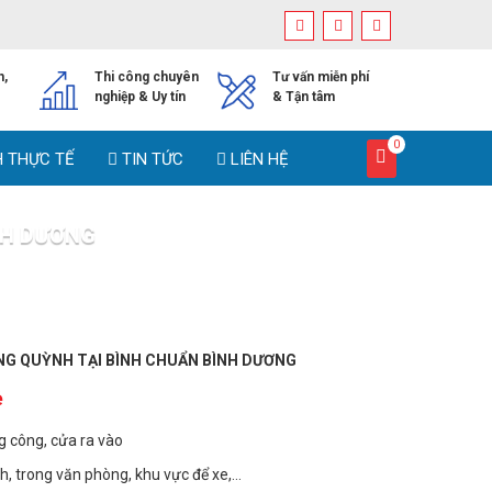
h,
Thi công chuyên
Tư vấn miễn phí
nghiệp & Uy tín
& Tận tâm
0
H THỰC TẾ
TIN TỨC
LIÊN HỆ
NH DƯƠNG
NH BÌNH DƯƠNG
NG QUỲNH TẠI BÌNH CHUẨN BÌNH DƯƠNG
ẻ
ng công, cửa ra vào
nh, trong văn phòng, khu vực để xe,…