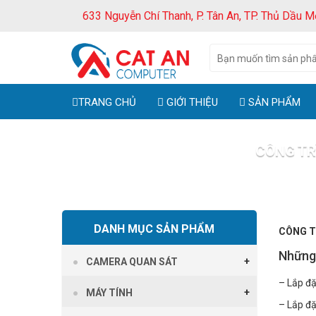
633 Nguyễn Chí Thanh, P. Tân An, TP. Thủ Dầu M
TRANG CHỦ
GIỚI THIỆU
SẢN PHẨM
CÔNG TR
Trang chủ
Công
DANH MỤC SẢN PHẨM
CÔNG T
Những 
CAMERA QUAN SÁT
– Lắp đặ
MÁY TÍNH
– Lắp đặ