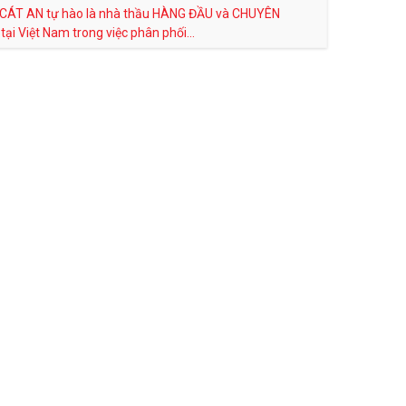
 CÁT AN tự hào là nhà thầu HÀNG ĐẦU và CHUYÊN
ại Việt Nam trong việc phân phối...