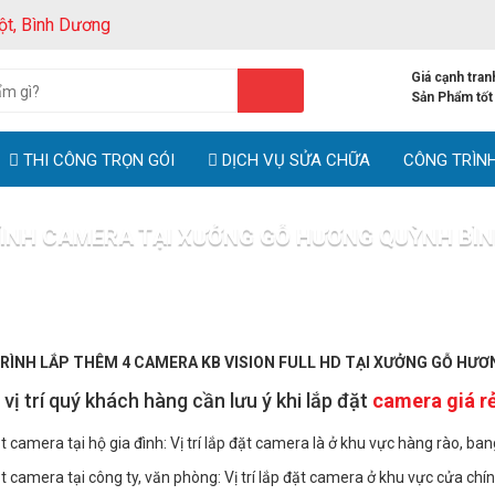
ột, Bình Dương
Giá cạnh tran
Sản Phẩm tốt
THI CÔNG TRỌN GÓI
DỊCH VỤ SỬA CHỮA
CÔNG TRÌN
ÌNH CAMERA TẠI XƯỞNG GỖ HƯƠNG QUỲNH BÌ
 trình thực tế
CÔNG TRÌNH CAMERA TẠI XƯỞNG GỖ HƯƠNG QUỲ
RÌNH LẮP THÊM 4 CAMERA KB VISION FULL HD TẠI XƯỞNG GỖ HƯƠ
vị trí quý khách hàng cần lưu ý khi lắp đặt
camera giá r
t camera tại hộ gia đình: Vị trí lắp đặt camera là ở khu vực hàng rào, ba
t camera tại công ty, văn phòng: Vị trí lắp đặt camera ở khu vực cửa chí