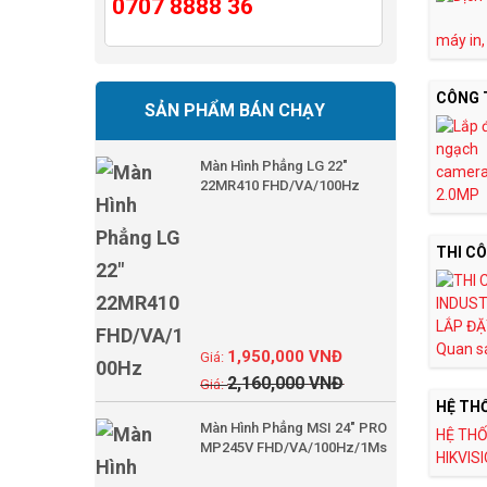
0707 8888 36
máy in,
CÔNG 
SẢN PHẨM BÁN CHẠY
Màn Hình Phẳng LG 22"
camera
22MR410 FHD/VA/100Hz
2.0MP 
THI C
LẮP ĐẶ
Quan sá
1,950,000
VNĐ
2,160,000
VNĐ
HỆ TH
Màn Hình Phẳng MSI 24" PRO
HỆ THỐ
MP245V FHD/VA/100Hz/1Ms
HIKVIS