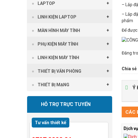
LAPTOP
– Lắp đặ
– Lắp đặ
LINH KIỆN LAPTOP
phẩm
Để được 
MÀN HÌNH MÁY TÍNH
PHỤ KIỆN MÁY TÍNH
Đăng tr
LINH KIỆN MÁY TÍNH
Chia sẻ 
THIẾT BỊ VĂN PHÒNG
THIẾT BỊ MẠNG
Ý 
HỖ TRỢ TRỰC TUYẾN
CÁC B
Tư vấn thiết kế
Dịch v