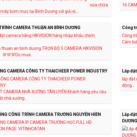
sửa chữa
16 CAME
 máy bơm mực tại Bình Dương với giá rẻ,...
TRÌNH CAMERA THUẬN AN BÌNH DƯƠNG
Công tr
Công tr
Cảm biến
 thuan an binh duong TRỌN BỘ 5 CAMERA HIKVISION
💯💯💯Dù mưa...
ÔNG CAMERA CÔNG TY THAICHEER POWER INDUSTRY
Lắp đặt
lắp đặt
động...
T CAMERA NHÀ XƯỞNG TÂN UYÊN Khách hàng yêu cầu:
t nhà xưởng...
ỐNG CÔNG TRÌNH CAMERA TRƯỜNG NGUYỄN HIỀN
Lắp đặt
DƯƠN
NG CAMERA IP CAMERA TRƯỜNG HỌC FULL HD
ION PAGE: VITINHCATAN