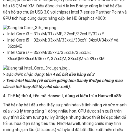
hậu tố QM và XM. Điều đáng chú ý là Ivy Bridge cũng là thế hệ đầu
tiên hỗ trợ chuẩn USB 3.0 với chipset Intel 7-series Panther Point và
GPU tích hợp cũng được nâng cấp lên HD Graphics 4000:
​
Intel Core i3 – 31xxM/31xxME; 32xxE/32xxUE/32xxY
Intel Core i5 – 32xxM; 33xxM/33xxU/33xxY; 34xxU/34xxY và
36xxME
Intel Core i7 – 35xxM/35xxU/35xxLE/35xxUE;
36xxQM/36xxU/36xxY; 37xxQM; 38xxQM và 39xxXM.
>
Đặc điểm nhận dạng:
tên 4 số, bắt đầu bằng số 3
> Tem Intel Inside (về cơ bản giống tem Sandy Bridge nhưng màu
sắc có thể thay đổi tùy nhà sản xuất).
4. Thế hệ thứ 4, tên mã Haswell, dùng vi kiến trúc Haswell x86:
Thế hệ này bắt đầu cho thấy sự phân hóa về tính năng và sức mạnh
của vi xử lý trong cùng 1 dòng nhiều hơn. CPU được sản xuất trên
quy trình 22 nm tương tự Ivy Bridge nhưng được thiết kế đặc biệt để
tối ưu hóa điện năng tiêu thụ. Nhờ Haswell, những chiếc máy tính
mỏng nhẹ pin lâu (Ultrabook) và hybrid đã bắt đầu xuất hiện nhiều