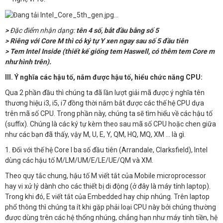
>
Đặc điểm nhận dạng:
tên 4 số, bắt đầu bằng số 5
> Riêng với Core M thì có ký tự Y xen ngay sau số 5 đầu tiên
> Tem Intel Inside (thiết kế giống tem Haswell, có thêm tem Core m
như hình trên).
III. Ý nghĩa các hậu tố, nắm được hậu tố, hiểu chức năng CPU:
Qua 2 phần đầu thì chúng ta đã lần lượt giải mã được ý nghĩa tên
thương hiệu i3, i5, i7 đồng thời nắm bắt được các thế hệ CPU dựa
trên mã số CPU. Trong phần này, chúng ta sẽ tìm hiểu về các hậu tố
(suffix). Chúng là các ký tự kèm theo sau mã số CPU hoặc chen giữa
như các bạn đã thấy, vậy M, U, E, Y, QM, HQ, MQ, XM … là gì.
1. Đối với thế hệ Core I ba số đầu tiên (Arrandale, Clarksfield), Intel
dùng các hậu tố M/LM/UM/E/LE/UE/QM và XM.
Theo quy tắc chung, hậu tố M viết tắt của Mobile microprocessor
hay vi xử lý dành cho các thiết bị di động (ở đây là máy tính laptop).
Trong khi đó, E viết tắt của Embedded hay chip nhúng. Trên laptop
phổ thông thì chúng ta ít khi gặp phải loại CPU này bởi chúng thường
được dùng trên các hệ thống nhúng, chẳng hạn như máy tính tiền, hệ