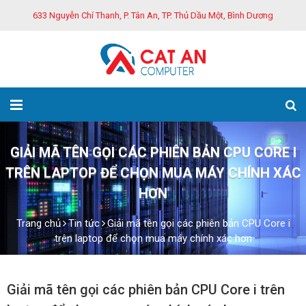
633 Nguyễn Chí Thanh, P. Tân An, TP. Thủ Dầu Một, Bình Dương
GIẢI MÃ TÊN GỌI CÁC PHIÊN BẢN CPU CORE I
TRÊN LAPTOP ĐỂ CHỌN MUA MÁY CHÍNH XÁC
HƠN
Trang chủ
Tin tức
Giải mã tên gọi các phiên bản CPU Core i
trên laptop để chọn mua máy chính xác hơn
Giải mã tên gọi các phiên bản CPU Core i trên