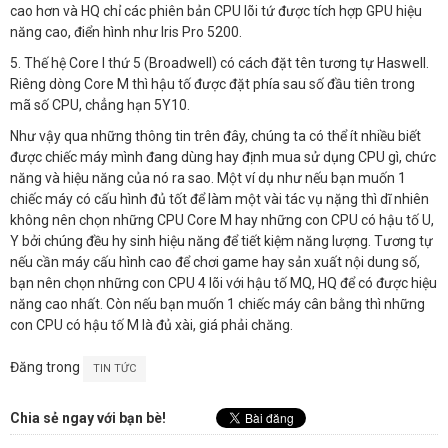
cao hơn và HQ chỉ các phiên bản CPU lõi tứ được tích hợp GPU hiệu
năng cao, điển hình như Iris Pro 5200.
5. Thế hệ Core I thứ 5 (Broadwell) có cách đặt tên tương tự Haswell.
Riêng dòng Core M thì hậu tố được đặt phía sau số đầu tiên trong
mã số CPU, chẳng hạn 5Y10.
Như vậy qua những thông tin trên đây, chúng ta có thể ít nhiều biết
được chiếc máy mình đang dùng hay định mua sử dụng CPU gì, chức
năng và hiệu năng của nó ra sao. Một ví dụ như nếu bạn muốn 1
chiếc máy có cấu hình đủ tốt để làm một vài tác vụ nặng thì dĩ nhiên
không nên chọn những CPU Core M hay những con CPU có hậu tố U,
Y bởi chúng đều hy sinh hiệu năng để tiết kiệm năng lượng. Tương tự
nếu cần máy cấu hình cao để chơi game hay sản xuất nội dung số,
bạn nên chọn những con CPU 4 lõi với hậu tố MQ, HQ để có được hiệu
năng cao nhất. Còn nếu bạn muốn 1 chiếc máy cân bằng thì những
con CPU có hậu tố M là đủ xài, giá phải chăng.
Đăng trong
TIN TỨC
Chia sẻ ngay với bạn bè!