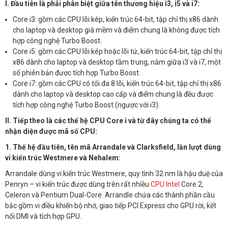
I. Đầu tiên là phải phân biệt giữa tên thương hiệu i3, i5 và i7:
Core i3: gồm các CPU lõi kép, kiến trúc 64-bit, tập chỉ thị x86 dành
cho laptop và desktop giá mềm và điểm chung là không được tích
hợp công nghệ Turbo Boost.
Core i5: gồm các CPU lõi kép hoặc lõi tứ, kiến trúc 64-bit, tập chỉ thị
x86 dành cho laptop và desktop tầm trung, nằm giữa i3 và i7, một
số phiên bản được tích hợp Turbo Boost.
Core i7: gồm các CPU có tối đa 8 lõi, kiến trúc 64-bit, tập chỉ thị x86
dành cho laptop và desktop cao cấp và điểm chung là đều được
tích hợp công nghệ Turbo Boost (ngược với i3).
II. Tiếp theo là các thế hệ CPU Core i và từ đây chúng ta có thể
nhận diện được mã số CPU:
1. Thế hệ đầu tiên, tên mã Arrandale và Clarksfield, lần lượt dùng
vi kiến trúc Westmere và Nehalem:
Arrandale dùng vi kiến trúc Westmere, quy tình 32 nm là hậu duệ của
Penryn – vi kiến trúc được dùng trên rất nhiều
CPU Intel
Core 2,
Celeron và Pentium Dual-Core. Arrandle chứa các thành phần cầu
bắc gồm vi điều khiển bộ nhớ, giao tiếp PCI Express cho GPU rời, kết
nối DMI và tích hợp GPU.