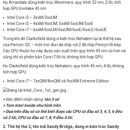
Họ Arrandale dùng kiến trúc Westmere, quy trình 32 nm, 2 lõi, tích
hợp GPU Ironlake 45 nm
Intel Core i3 – 3xxM/3xxUM
Intel Core i5 – 4xxM/4xxUM; 5xxM/5xxUM/5xxE
Intel Core i7 – 6xxM/6xxLM/6xxUM/6xxE/6xxLE/6xxUE
Trong khi đó Clarksfield dùng vi kiến trúc Nehalem lại là thế hệ sau
của Penryn-QC – một mô-đun đa chíp với 2 đế chip Penryn lõi kép.
Các CPU thuộc họ này được sản xuất trên quy trình 45 nm cũ hơn và
cũng chỉ có phiên bản Core i7 lõi tứ, không tích hợp GPU.
Họ Clarksfield dùng kiến trúc Nehalem, quy trình 45 nm, 4 lõi, không
tích hợp GPU:
Intel Core i7 – 7xxQM/8xxQM và 9xxXM Extreme Edition
>
Đặc điểm nhận dạng:
tên 3 số
> Tem Intel Inside như hình trên
> Dựa trên đầu số có thể biết được các CPU có đầu số 3, 4, 5, 6 đều
có 2 lõi, CPU có đầu số 7, 8, 9 đều 4 lõi.
2. Thế hệ thứ 2, tên mã Sandy Bridge, dùng vi kiến trúc Sandy