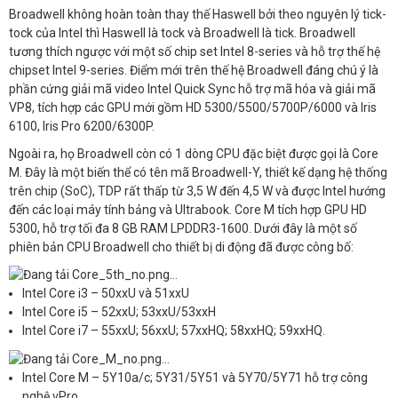
Broadwell không hoàn toàn thay thế Haswell bởi theo nguyên lý tick-
tock của Intel thì Haswell là tock và Broadwell là tick. Broadwell
tương thích ngược với một số chip set Intel 8-series và hỗ trợ thế hệ
chipset Intel 9-series. Điểm mới trên thế hệ Broadwell đáng chú ý là
phần cứng giải mã video Intel Quick Sync hỗ trợ mã hóa và giải mã
VP8, tích hợp các GPU mới gồm HD 5300/5500/5700P/6000 và Iris
6100, Iris Pro 6200/6300P.
Ngoài ra, họ Broadwell còn có 1 dòng CPU đặc biệt được gọi là Core
M. Đây là một biến thể có tên mã Broadwell-Y, thiết kế dạng hệ thống
trên chip (SoC), TDP rất thấp từ 3,5 W đến 4,5 W và được Intel hướng
đến các loại máy tính bảng và Ultrabook. Core M tích hợp GPU HD
5300, hỗ trợ tối đa 8 GB RAM LPDDR3-1600. Dưới đây là một số
phiên bản CPU Broadwell cho thiết bị di động đã được công bố:
​
Intel Core i3 – 50xxU và 51xxU
Intel Core i5 – 52xxU; 53xxU/53xxH
Intel Core i7 – 55xxU; 56xxU; 57xxHQ; 58xxHQ; 59xxHQ.
​
Intel Core M – 5Y10a/c; 5Y31/5Y51 và 5Y70/5Y71 hỗ trợ công
nghệ vPro.