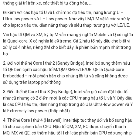
thống giải trí trên xe, các thiết bị tự động hóa, …
Đi kèm với các hậu tố U và L chỉ mức độ tiêu thụ năng lượng: U –
Ultra-low power và L – Low power. Như vậy LM/UM sẽ là các vi xử lý
cho laptop tiêu thụ điện năng thấp và siêu thấp, tương tự với LE/UE.
Với hậu tố QM và XM, ký tự M vẫn mang ý nghĩa Mobile và Q có nghĩa
là Quad-core, X có nghĩa là eXtreme. Cả 2 hậu tố này đều cho biết vi
xử lý có 4 nhân, riêng XM cho biết đây là phiên bản mạnh nhất trong
họ.
2. Đối với thế hệ Core I thứ 2 (Sandy Bridge), Intel bổ sung thêm hậu
tố QE bên cạnh các hậu tố M/QM/XM/E/LE/UE. QE là Quad-core
Embedded – một phiên bản chip nhúng lõi tứ và cũng không được
sử dụng trên laptop phổ thông.
3. Đến thế hệ Core I thứ 3 (Ivy Bridge), Intel vẫn giữ cách đặt hậu tố
như cũ nhưng có 2 điểm mới là các CPU mang hậu tố U và Y. Đây đều
là các CPU tiêu thụ điện năng thấp trong đó U là Ultra-low power và Y
là Extremely low power (thấp nhất).
4. Thế hệ Core I thứ 4 (Haswell), Intel tiếp tục thay đổi và bổ sung hậu
tố cho các phiên bản CPU. Hậu tố QM, XM, EQ được chuyển thành
MQ, MX và QE, có thêm hậu tố H chỉ các phiên bản CPU có xung nhịp