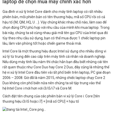
laptop để chọn mua máy chính xác hơn
Gia đình vi xử lý Intel Core dành cho máy tính laptop có rất nhiều
phiên bản, mỗi phiên bản có tên thương hiệu, mã số CPU rồi có cả
hậu tố (M, QM, HQ, U …). Vậy chúng khác nhau chỗ nào, làm sao để
chọn đúng CPU phù hợp với nhu cầu của mình khi mua laptop. Trong
bài này, chúng ta sẽ cùng nhau giải mã tên gọi CPU của Intel qua đó
tùy theo nhu cầu sử dụng, bạn có thể mua được 1 chiếc laptop pin
lâu, làm văn phòng tốt hoặc chiến game thoải mái.
Intel Core là một thương hiệu được Intel sử dụng cho nhiều dòng vi
xử lý từ trung đến cao cấp trên máy tính cá nhân và doanh nghiệp.
Nếu dùng máy tính lâu năm thì chắc hẳn bạn đều biết những cái tên
rất quen thuộc như Core Duo hay Core 2 Duo, đây cũng là những thế
hệ vi xử lý Intel Core đầu tiên và rất phổ biến trên laptop, PC giai đoạn
2006 – 2008. Giờ đã là năm 2015, những chiếc laptop chạy Core 2
Duo không còn phổ biến nữa nên chúng ta sẽ tập trung vào thế
hệ Intel Core i mới hơn với i3/i5/i7 và Core M.
Cách đặt tên chung của các phiên bản vi xử lý Core i: Core [tên
thương hiệu i3/i5 hoặc i7] + [mã số CPU] + hậu tố