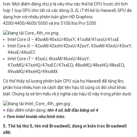
hơn. Một điểm đáng chú ý là nếu như các thế hệ CPU trước chỉ tích
hợp 1 loại GPU cho tất cả các dòng i3, i5, i7 thì kể từ Haswell, GPU đa
dạng hơn với nhiều phiên bản gồm HD Graphics
4200/4400/4600/5000 và Iris 5100/Iris Pro 5200.
​
Intel Core i3 – 40xxM/40xxU/40xxY; 41xxM/41xxxU/41xxE
Intel Core i5 – 42xxM/42xxH/42xxU/42xxY; 43xxM/43xxU/43xxY;
44xxE/44xxEC
Intel Core i7 – 45xxU; 46xxM/46xxU/46xxY;
47xxMQ/47xxHQ/47xxEC/47xxEQ; 48xxMQ/48xxHQ/48xxEQ;
49xxMQ/49xxHQ/49xxMX.
Có thể thấy số lượng phiên bản CPU của họ Haswell đã tăng lên,
phân hóa nhiều hơn và cách đặt tên hậu tố cũng có đôi chút khác
biệt. Chúng ta sẽ tìm hiểu về ý nghĩa các hậu tố này trong phần dưới.
>
Đặc điểm nhận dạng:
tên 4 số, bắt đầu bằng số 4
> Tem Intel Inside như hình trên.
5. Thế hệ thứ 5, tên mã Broadwell, dùng vi kiến trúc Broadwell
x86: