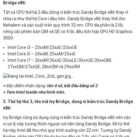
Bridge x86:
Tất cả CPU thế hệ 2 đều dùng vi kiến trúc Sandy Bridge x86 thay vì
chia ra như thế hệ Core i đầu tiên. Sandy Bridge x86 thay thế cho
Nehalem và sản xuất trên quy trình 32 nm. CPU đa phần là 2 lõi,
riêng các phiên bản QM và QE có 4 lõi, đều tích hợp GPU HD Graphics
3000:
Intel Core i3 – 23xxM/23xxE/23xxUE
Intel Core i5 – 24xxM; 25xxM/25xxE
Intel Core i7 – 26xxM/26xxE/26xxLE/26xxUE/26xxQM;
27xxQM/27xxQE; 28xxQM và 29xxXM.
>
Đặc điểm nhận dạng:
tên 4 số, bắt đầu bằng số 2
> Tem Intel Inside như hình trên.
3. Thế hệ thứ 3, tên mã Ivy Bridge, dùng vi kiến trúc Sandy Bridge
x86:
Ivy Bridge cũng sử dụng cùng vi kiến trúc Sandy Bridge x86 nên các
vi xử lý này tương thích ngược với nền tảng Sandy Bridge. Kể từ thế
hệ này, Intel đã thu nhỏ quy trình xuống còn 22 nm. Tương tự Sandy
Bridge, phần lớn CPU thuộc họ Ivy đều có 2 lõi, chỉ i7 mới có 4 lõi với