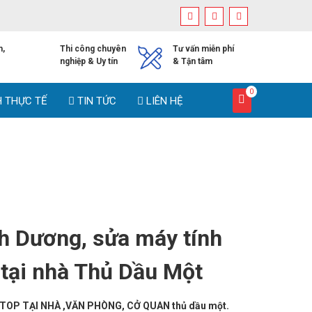
h,
Thi công chuyên
Tư vấn miễn phí
nghiệp & Uy tín
& Tận tâm
0
H THỰC TẾ
TIN TỨC
LIÊN HỆ
 Một
h Dương, sửa máy tính
 tại nhà Thủ Dầu Một
PTOP TẠI NHÀ ,VĂN PHÒNG, CỞ QUAN thủ dầu một.