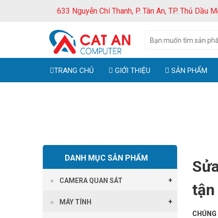
633 Nguyễn Chí Thanh, P. Tân An, TP. Thủ Dầu M
TRANG CHỦ
GIỚI THIỆU
SẢN PHẨM
Tra
DANH MỤC SẢN PHẨM
Sửa
CAMERA QUAN SÁT
tận
MÁY TÍNH
CHÚNG T