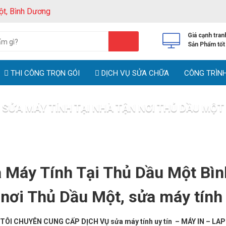
ột, Bình Dương
Giá cạnh tran
Sản Phẩm tốt
THI CÔNG TRỌN GÓI
DỊCH VỤ SỬA CHỮA
CÔNG TRÌN
SỬA MÁY TÍNH TẠI NHÀ TẬN NƠI THỦ DẦU MỘT
ng chủ
Dịch vụ sửa chữa
Sửa Máy Tính Tại Nhà Tận Nơi Thủ Dầu
 Máy Tính Tại Thủ Dầu Một Bìn
 nơi Thủ Dầu Một, sửa máy tính
ÔI CHUYÊN CUNG CẤP DỊCH VỤ sửa máy tính uy tín – MÁY IN – LA