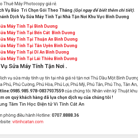
o Thuê Máy Photocopy giá rẻ.
ch Vụ Bảo Trì Chọn Gói Theo Tháng
(Gọi ngay để biết thêm chi tiết)
.
hánh Dịch Vụ Sửa Máy Tính Tại Nhà Tận Nơi Khu Vực Bình Dương
ửa Máy Tính Tại Bình Dương
ửa Máy Tính Tại Bến Cát Bình Dương
ửa Máy Tính Tại Thuận An Bình Dương
ửa Máy Tính Tại Tân Uyên Bình Dương
ửa Máy Tính Tại Dĩ An Bình Dương
ửa Máy Tính Tại Lái Thiêu Bình Dương
 Vụ Sửa Máy Tính Tận Nơi
.
ch vụ sửa máy tính uy tín tại nhà giá rẻ tận nơi Thủ Dầu Một Bình Dươn
a Phú, Phú Cường, Phú Hòa, Phú Lợi, Phú Mỹ, Phú Tân, Phú Thọ, Tân An,
tline:0985.985.978-0837937559
của chúng tôi. Nhân viên kỹ Thuật khu 
m ơn quý khách hàng đã lựa chọn dịch vụ của chúng tôi !
ung Tâm Tin Học Điện tử Vi Tính Cát An
n phòng điều hành Hotline:
0707.8888.36
bsite:
vitinhcatan.com