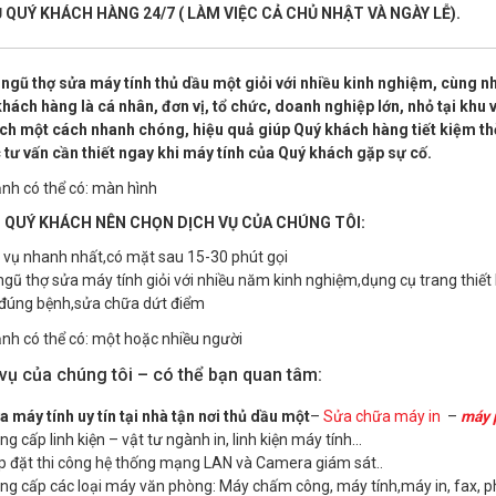
 QUÝ KHÁCH HÀNG 24/7 ( LÀM VIỆC CẢ CHỦ NHẬT VÀ NGÀY LỄ).
 ngũ thợ sửa máy tính thủ dầu một giỏi với nhiều kinh nghiệm, cùng 
hách hàng là cá nhân, đơn vị, tổ chức, doanh nghiệp lớn, nhỏ tại khu v
h một cách nhanh chóng, hiệu quả giúp Quý khách hàng tiết kiệm thời
tư vấn cần thiết ngay khi máy tính của Quý khách gặp sự cố.
O QUÝ KHÁCH NÊN CHỌN DỊCH VỤ CỦA CHÚNG TÔI:
h vụ nhanh nhất,có mặt sau 15-30 phút gọi
ngũ thợ sửa máy tính giỏi với nhiều năm kinh nghiệm,dụng cụ trang thiết 
 đúng bệnh,sửa chữa dứt điểm
vụ của chúng tôi – có thể bạn quan tâm:
a máy tính uy tín tại nhà tận nơi thủ dầu một
–
Sửa chữa máy in
–
máy 
ng cấp linh kiện – vật tư ngành in, linh kiện máy tính…
p đặt thi công hệ thống mạng LAN và Camera giám sát..
ng cấp các loại máy văn phòng: Máy chấm công, máy tính,máy in, fax, p