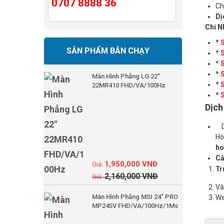
0707 8888 36
Ch
Dị
Chi N
*
S
SẢN PHẨM BÁN CHẠY
*
S
*
S
*
S
Màn Hình Phẳng LG 22"
*
S
22MR410 FHD/VA/100Hz
*
S
Dịch
Dị
Hò
ho
Cả
1,950,000
VNĐ
Tr
2,160,000
VNĐ
Vă
Màn Hình Phẳng MSI 24" PRO
We
MP245V FHD/VA/100Hz/1Ms