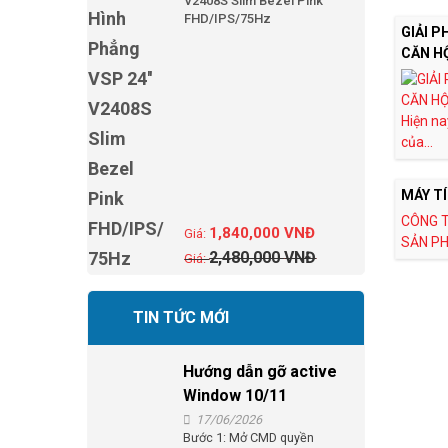
V2408S Slim Bezel Pink
FHD/IPS/75Hz
GIẢI 
CĂN H
Hiện na
của...
MÁY TÍ
CÔNG T
1,840,000
VNĐ
SẢN PH
2,480,000
VNĐ
TIN TỨC MỚI
Hướng dẫn gỡ active
Window 10/11
17/06/2026
Bước 1: Mở CMD quyền