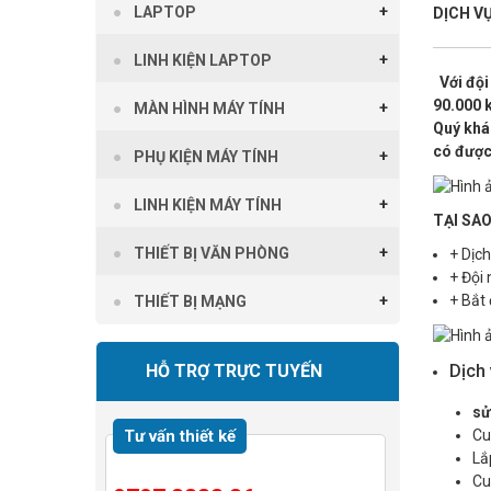
LAPTOP
DỊCH VỤ
LINH KIỆN LAPTOP
Với đội
90.000 k
MÀN HÌNH MÁY TÍNH
Quý khác
có được 
PHỤ KIỆN MÁY TÍNH
LINH KIỆN MÁY TÍNH
TẠI SA
THIẾT BỊ VĂN PHÒNG
+ Dịc
+ Đội 
+ Bắt
THIẾT BỊ MẠNG
Dịch 
HỖ TRỢ TRỰC TUYẾN
sử
Cu
Tư vấn thiết kế
Lắ
Cu