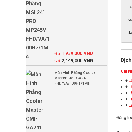
 
s
d
1,939,000
VNĐ
Dịch
2,149,000
VNĐ
Chi N
Màn Hình Phẳng Cooler
Master CMI-GA241
+
L
FHD/VA/100Hz/1Ms
+
L
+
L
+
L
+
L
Đăng tr