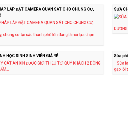
PHÁP LẮP ĐẶT CAMERA QUAN SÁT CHO CHUNG CƯ,
SỬA C
Ộ
DƯƠNG: 
y, chung cư tại các thành phố lớn đang là nơi lựa chọn
NH HỌC SINH SINH VIÊN GIÁ RẺ
Sửa ph
Y CÁT AN XIN ĐƯỢC GIỚI THIỆU TỚI QUÝ KHÁCH 2 DÒNG
Sửa l
ẨM...
gặp lỗi t