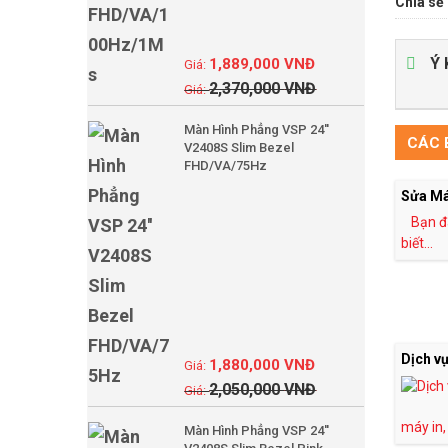
Chia sẻ 
Ý 
1,889,000
VNĐ
2,370,000
VNĐ
Màn Hình Phẳng VSP 24''
CÁC B
V2408S Slim Bezel
FHD/VA/75Hz
Sửa Má
Bạn đ
biết...
Dịch v
1,880,000
VNĐ
2,050,000
VNĐ
máy in,
Màn Hình Phẳng VSP 24''