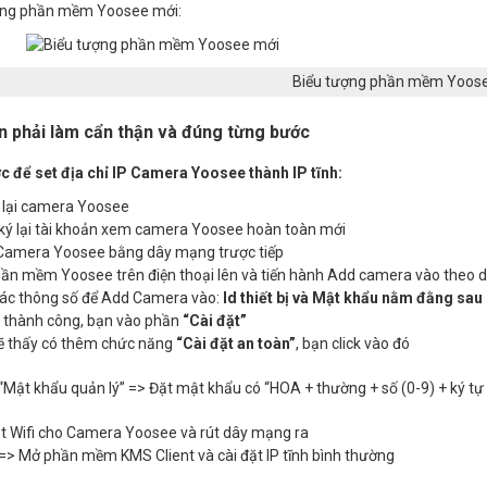
ợng phần mềm Yoosee mới:
Biểu tượng phần mềm Yoos
n phải làm cẩn thận và đúng từng bước
c để set địa chỉ IP Camera Yoosee thành IP tĩnh:
 lại camera Yoosee
ký lại tài khoản xem camera Yoosee hoàn toàn mới
amera Yoosee bằng dây mạng trược tiếp
ần mềm Yoosee trên điện thoại lên và tiến hành Add camera vào theo 
các thông số để Add Camera vào:
Id thiết bị và Mật khẩu nằm đằng sa
thành công, bạn vào phần
“Cài đặt”
ẽ thấy có thêm chức năng
“Cài đặt an toàn”
, bạn click vào đó
“Mật khẩu quản lý” => Đặt mật khẩu có “HOA + thường + số (0-9) + ký tự
ặt Wifi cho Camera Yoosee và rút dây mạng ra
=> Mở phần mềm KMS Client và cài đặt IP tĩnh bình thường