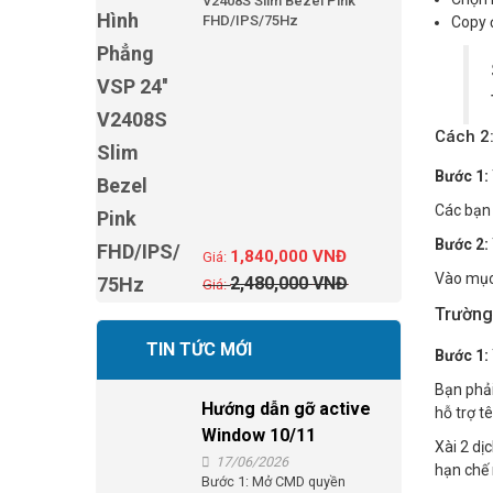
V2408S Slim Bezel Pink
FHD/IPS/75Hz
Copy 
Cách 2:
Bước 1:
Các bạn 
Bước 2:
1,840,000
VNĐ
Vào mục 
2,480,000
VNĐ
Trường
TIN TỨC MỚI
Bước 1:
Bạn phải
Hướng dẫn gỡ active
hỗ trợ t
Window 10/11
Xài 2 dị
17/06/2026
hạn chế 
Bước 1: Mở CMD quyền