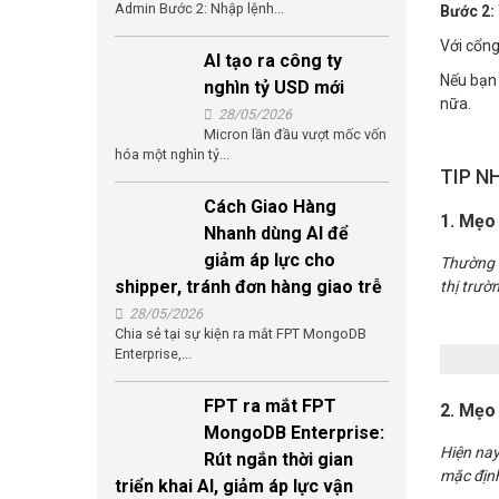
Admin Bước 2: Nhập lệnh...
Bước 2:
Với cổng
AI tạo ra công ty
Nếu bạn 
nghìn tỷ USD mới
nữa.
28/05/2026
Micron lần đầu vượt mốc vốn
hóa một nghìn tỷ...
TIP N
Cách Giao Hàng
1. Mẹo
Nhanh dùng AI để
giảm áp lực cho
Thường n
shipper, tránh đơn hàng giao trễ
thị trườ
28/05/2026
Chia sẻ tại sự kiện ra mắt FPT MongoDB
Enterprise,...
FPT ra mắt FPT
2. Mẹo 
MongoDB Enterprise:
Hiện nay
Rút ngắn thời gian
mặc định
triển khai AI, giảm áp lực vận