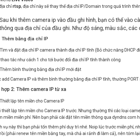
địa chỉ
rtsp
, địa chỉ này sẽ thay thế địa chỉ IP/Domain trong quá trình t
Sau khi thêm camera ip vào đầu ghi hình, bạn có thể vào c
thông qua địa chỉ của đầu ghi. Như độ sáng, màu sắc, các
 Thêm bằng địa chỉ IP
Tìm và đặt địa chỉ IP camera thành địa chỉ IP tĩnh (Bỏ chức năng DHCP đi
thao tác như cách 1 cho tới bước đổi địa chỉ IP tĩnh thành công
Thêm bình thường bằng địa chỉ IP mới đặt
add Camera IP và thêm bình thường bằng địa chỉ IP tĩnh, thường PORT 
 hợp 2: Thêm camera IP từ xa
Thiết lập tên miền cho Camera IP
 thiết lập tên miền cho Camera IP trước. Nhưng thường thì các loại c
ên miền miễn phí. Nên bạn phải cài đặt tên miền thông qua dyndns.com 
ch vụ này thì bạn phải tốn thêm phí duy trì nhé. Noip lúc trước miễn phí,
rồi (phải renew tên miền bằng tay, mà chả ai rảnh đi làm cả), nên tóm lại