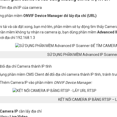
Tìm địa chỉ IP của camera
ụng phần mềm
ONVIF Device Manager để lấy địa chỉ (URL)
hi tải và cài đặt xong, bạn mở lên, phần mềm sẽ tự động tìm thấy Came
hần mềm không tự nhận ra camera ip, bạn dùng phần mềm
Advanced I
ới địa chỉ 192.168.1.3
SỬ DỤNG PHẦN MỀM Advanced IP Scanne
Đổi địa chỉ Camera thành IP tĩnh
ụng phần mềm CMS Client để đổi địa chỉ camera thành IP tĩnh, tránh trư
Thêm Camera IP vào phần mềm
ONVIF Device Manager:
KẾT NỐI CAMERA IP BẰNG RTSP – 
Camera IP
cần lấy địa chỉ
 Menu
Live Video