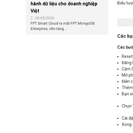
Biểu tư
hành dữ liệu cho doanh nghiệp
Việt
28/05/2026
FPT Smart Cloud ra mắt FPT MongoDB
Enterprise, nền tảng...
Các bạ
Các bướ
Reset
Đăng 
Cắm C
Mở ph
Điền 
Thêm 
Bạn s
Chọn 
Cài đ
Xong 