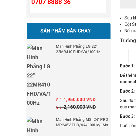
0707 8888 36
Sau k
Cột St
SẢN PHẨM BÁN CHẠY
Nếu ca
Trường
Màn Hình Phẳng LG 22"
22MR410 FHD/VA/100Hz
Bước 1:
Để thêm
connect 
Bước 2:
1,950,000
VNĐ
Sau đó 
2,160,000
VNĐ
qua mạ
Bước 3:
Màn Hình Phẳng MSI 24" PRO
MP245V FHD/VA/100Hz/1Ms
Cuối cùn