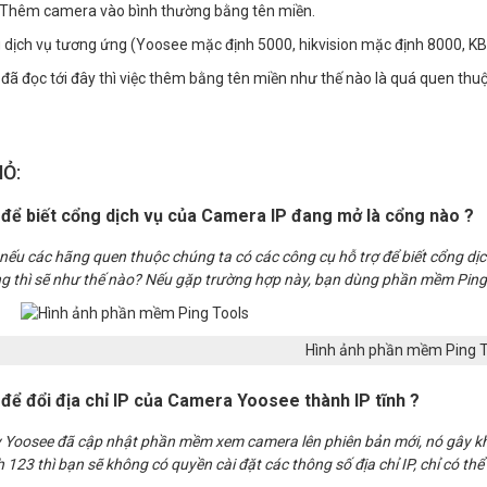
Thêm camera vào bình thường bằng tên miền.
 dịch vụ tương ứng (Yoosee mặc định 5000, hikvision mặc định 8000, KB
đã đọc tới đây thì việc thêm bằng tên miền như thế nào là quá quen thuộc
HỎ:
 để biết cổng dịch vụ của Camera IP đang mở là cổng nào ?
ếu các hãng quen thuộc chúng ta có các công cụ hỗ trợ để biết cổng dịch
ng thì sẽ như thế nào? Nếu gặp trường hợp này, bạn dùng phần mềm Ping 
Hình ảnh phần mềm Ping T
để đổi địa chỉ IP của Camera Yoosee thành IP tĩnh ?
 Yoosee đã cập nhật phần mềm xem camera lên phiên bản mới, nó gây kh
 123 thì bạn sẽ không có quyền cài đặt các thông số địa chỉ IP, chỉ có thể