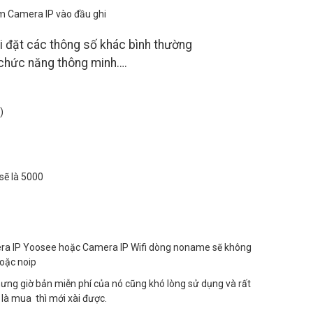
hêm Camera IP vào đầu ghi
ài đặt các thông số khác bình thường
 chức năng thông minh….
)
sẽ là 5000
amera IP Yoosee hoặc Camera IP Wifi dòng noname sẽ không
hoặc noip
 nhưng giờ bản miễn phí của nó cũng khó lòng sử dụng và rất
 là mua thì mới xài được.