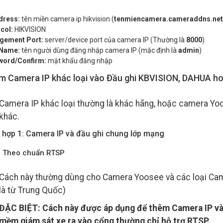
dress:
tên miền camera ip hikvision (
tenmiencamera.cameraddns.net
col:
HIKVISION
gement Port:
server/device port của camera IP (Thường là
8000
)
 Name:
tên người dùng đăng nhập camera IP (mặc định là
admin
)
word/Confirm:
mật khẩu đăng nhập
m Camera IP khác loại vào Đầu ghi KBVISION, DAHUA h
Camera IP khác loại thường là khác hãng, hoặc camera Y
khác.
 hợp 1: Camera IP và đầu ghi chung lớp mạng
: Theo chuẩn RTSP
Cách này thường dùng cho Camera Yoosee và các loại Came
là từ Trung Quốc)
ĐẶC BIỆT: Cách này được áp dụng để thêm Camera IP vào
mềm giám sát xe ra vào cổng thường chỉ hỗ trợ RTSP.