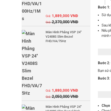
Bước 1:
Sử d
1,889,000
VNĐ
2,370,000
VNĐ
Sau k
Nếu p
Màn Hình Phẳng VSP 24''
mình v
V2408S Slim Bezel
FHD/VA/75Hz
Bước 2:
Bạn sử d
Bước 3:
1,880,000
VNĐ
2,050,000
VNĐ
Chọn 
Màn Hình Phẳng VSP 24''
Chọn