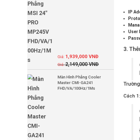
IP Ad
Proto
Mana
User
Pass
3. Thê
1,939,000
VNĐ
2,149,000
VNĐ
Màn Hình Phẳng Cooler
Master CMI-GA241
Trường
FHD/VA/100Hz/1Ms
Cách 1