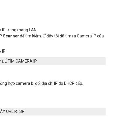
ra IP trong mạng LAN
P Scanner
để tìm kiếm. Ở đây tôi đã tìm ra Camera IP của
r ĐỂ TÌM CAMERA IP
ờng hợp camera bị đổi địa chỉ IP do DHCP cấp.
LẤY URL RTSP