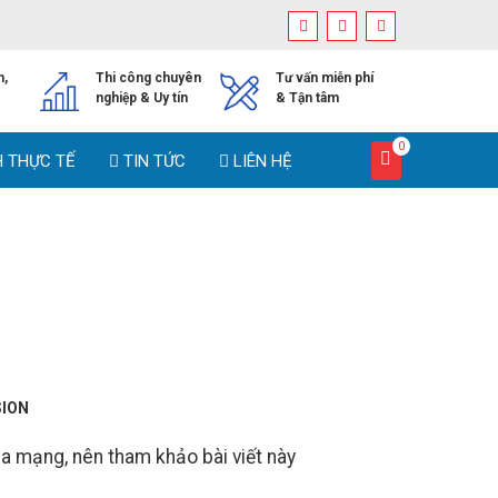
h,
Thi công chuyên
Tư vấn miễn phí
nghiệp & Uy tín
& Tận tâm
0
H THỰC TẾ
TIN TỨC
LIÊN HỆ
SION
 mạng, nên tham khảo bài viết này