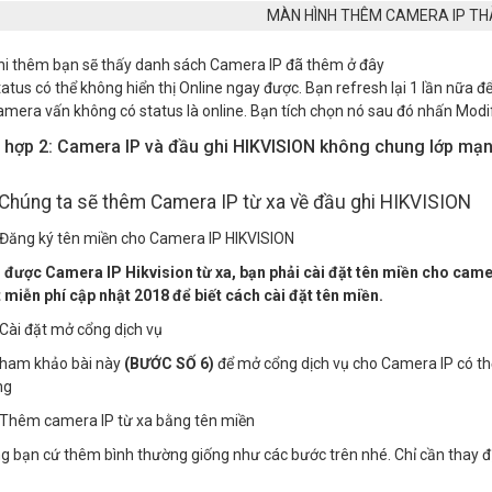
MÀN HÌNH THÊM CAMERA IP T
hi thêm bạn sẽ thấy danh sách Camera IP đã thêm ở đây
atus có thể không hiển thị Online ngay được. Bạn refresh lại 1 lần nữa đ
mera vấn không có status là online. Bạn tích chọn nó sau đó nhấn Modify
 hợp 2: Camera IP và đầu ghi HIKVISION không chung lớp mạ
Chúng ta sẽ thêm Camera IP từ xa về đầu ghi HIKVISION
Đăng ký tên miền cho Camera IP HIKVISION
 được Camera IP Hikvision từ xa, bạn phải cài đặt tên miền cho came
miễn phí cập nhật 2018 để biết cách cài đặt tên miền.
Cài đặt mở cổng dịch vụ
tham khảo bài này
(BƯỚC SỐ 6)
để mở cổng dịch vụ cho Camera IP có thể
ng
Thêm camera IP từ xa bằng tên miền
g bạn cứ thêm bình thường giống như các bước trên nhé. Chỉ cần thay đị