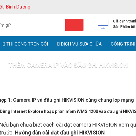
ột, Bình Dương
Giá cạnh tran
Sản Phẩm tốt
THI CÔNG TRỌN GÓI
DỊCH VỤ SỬA CHỮA
CÔNG TRÌN
THÊM CAMERA IP VÀO ĐẦU GHI HIKVISION
Trang chủ
Tin tức
Thêm Camera IP vào đầu ghi HIKVISION
hợp 1: Camera IP và đầu ghi HIKVISION cùng chung lớp mạng
 Dùng Internet Explore hoặc phần mềm iVMS 4200 vào đầu ghi HIKVI
Nếu bạn chưa biết cách cài đặt camera HIKVISION xem qua
trước:
Hướng dẫn cài đặt đầu ghi HIKVISION