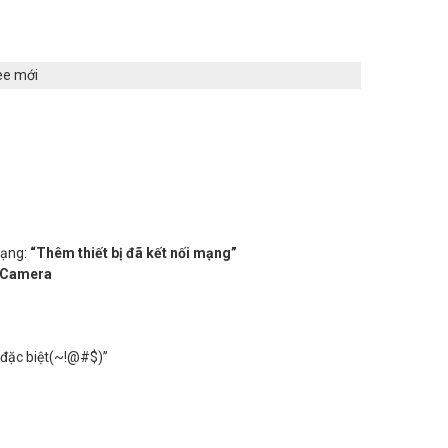
ee mới
dạng:
“Thêm thiết bị đã kết nối mạng”
u Camera
 đặc biệt(~!@#$)”