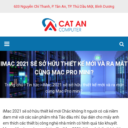
633 Nguyễn Chí Thanh, P. Tân An, TP. Thủ Dầu Một, Bình Dương
IMAC 2021 SẼ SỞ HỮU THIẾT KẾ MỚI VÀ RA MẮT
CÙNG MAC PRO MINI?
Trang chủ
Tin tức
iMac 2021 sẽ sở hữu thiết kế mới và ra mắt
cùng Mac Pro mini?
iMac 2021 sẽ sở hữu thiết kế mới Chắc không ít người có cái niềm
đam mê với các sản phẩm nhà Táo đâu nhỉ. Đại diện cho mấy anh
em thích các thiết bị công nghệ nhà mình có hình quả táo khuyết.