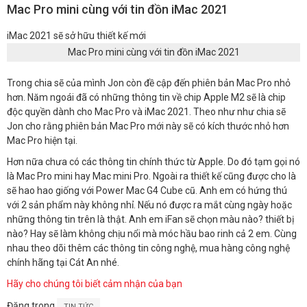
Mac Pro mini cùng với tin đồn iMac 2021
iMac 2021 sẽ sở hữu thiết kế mới
Mac Pro mini cùng với tin đồn iMac 2021
Trong chia sẽ của mình Jon còn đề cập đến phiên bản Mac Pro nhỏ
hơn. Năm ngoái đã có những thông tin về chip Apple M2 sẽ là chip
độc quyền dành cho Mac Pro và iMac 2021. Theo như như chia sẽ
Jon cho rằng phiên bản Mac Pro mới này sẽ có kích thước nhỏ hơn
Mac Pro hiện tại.
Hơn nữa chưa có các thông tin chính thức từ Apple. Do đó tạm gọi nó
là Mac Pro mini hay Mac mini Pro. Ngoài ra thiết kế cũng được cho là
sẽ hao hao giống với Power Mac G4 Cube cũ. Anh em có hứng thú
với 2 sản phẩm này không nhỉ. Nếu nó được ra mắt cùng ngày hoặc
những thông tin trên là thật. Anh em iFan sẽ chọn màu nào? thiết bị
nào? Hay sẽ làm không chịu nổi mà móc hầu bao rinh cả 2 em. Cùng
nhau theo dõi thêm các thông tin công nghệ, mua hàng công nghệ
chính hãng tại Cát An nhé.
Hãy cho chúng tôi biết cảm nhận của bạn
Đăng trong
TIN TỨC