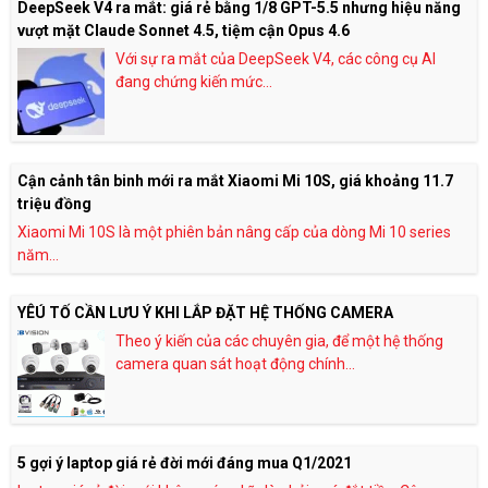
DeepSeek V4 ra mắt: giá rẻ bằng 1/8 GPT-5.5 nhưng hiệu năng
vượt mặt Claude Sonnet 4.5, tiệm cận Opus 4.6
Với sự ra mắt của DeepSeek V4, các công cụ AI
đang chứng kiến mức...
Cận cảnh tân binh mới ra mắt Xiaomi Mi 10S, giá khoảng 11.7
triệu đồng
Xiaomi Mi 10S là một phiên bản nâng cấp của dòng Mi 10 series
năm...
YÊÚ TỐ CẦN LƯU Ý KHI LẮP ĐẶT HỆ THỐNG CAMERA
Theo ý kiến của các chuyên gia, để một hệ thống
camera quan sát hoạt động chính...
5 gợi ý laptop giá rẻ đời mới đáng mua Q1/2021