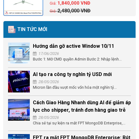
1,840,000
VNĐ
2,480,000
VNĐ
TIN TỨC MỚI
Hướng dẫn gỡ active Window 10/11
17/06/2026
Bước 1: Mở CMD quyền Admin Bước 2: Nhập lệnh...
AI tạo ra công ty nghìn tỷ USD mới
28/05/2026
Micron lần đầu vượt mốc vốn hóa một nghìn tỷ...
Cách Giao Hàng Nhanh dùng AI để giảm áp
lực cho shipper, tránh đơn hàng giao trễ
28/05/2026
Chia sẻ tại sự kiện ra mắt FPT MongoDB Enterprise,...
FPT ra mắt FPT MongoDB Enterprise: Rút