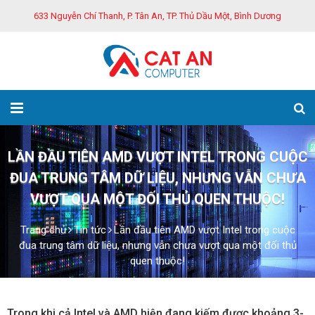
633 Nguyễn Chí Thanh, P. Tân An, TP. Thủ Dầu Một, Bình Dương
LẦN ĐẦU TIÊN AMD VƯỢT INTEL TRONG CUỘC
ĐUA TRUNG TÂM DỮ LIỆU, NHƯNG VẪN CHƯA
VƯỢT QUA MỘT ĐỐI THỦ QUEN THUỘC!
Trang chủ
Tin tức
Lần đầu tiên AMD vượt Intel trong cuộc
đua trung tâm dữ liệu, nhưng vẫn chưa vượt qua một đối thủ
quen thuộc!
Trong khi cả Intel và AMD hiện đang kiếm được khoảng 3-