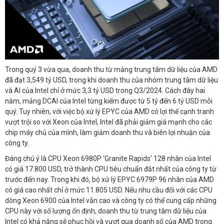
Trong quý 3 vừa qua, doanh thu từ mảng trung tâm dữ liệu của AMD
đã đạt 3,549 tỷ USD, trong khi doanh thu của nhóm trung tâm dữ liệu
và AI của Intel chỉ ở mức 3,3 tỷ USD trong Q3/2024. Cách đây hai
năm, mảng DCAI của Intel từng kiếm được từ 5 tỷ đến 6 tỷ USD mỗi
quý. Tuy nhiên, với việc bộ xử lý EPYC của AMD có lợi thế cạnh tranh
vượt trội so với Xeon của Intel, Intel đã phải giảm giá mạnh cho các
chip máy chủ của mình, làm giảm doanh thu và biên lợi nhuận của
công ty.
Đáng chú ý là CPU Xeon 6980P ‘Granite Rapids’ 128 nhân của Intel
có giá 17.800 USD, trở thành CPU tiêu chuẩn đắt nhất của công ty từ
trước đến nay. Trong khi đó, bộ xử lý EPYC 6979P 96 nhân của AMD
có giá cao nhất chỉ ở mức 11.805 USD. Nếu nhu cầu đối với các CPU
dòng Xeon 6900 của Intel vẫn cao và công ty có thể cung cấp những
CPU này với số lượng ổn định, doanh thu từ trung tâm dữ liệu của
Intel có khả năng sẽ phục hồi và vượt qua doanh số của AMD trong