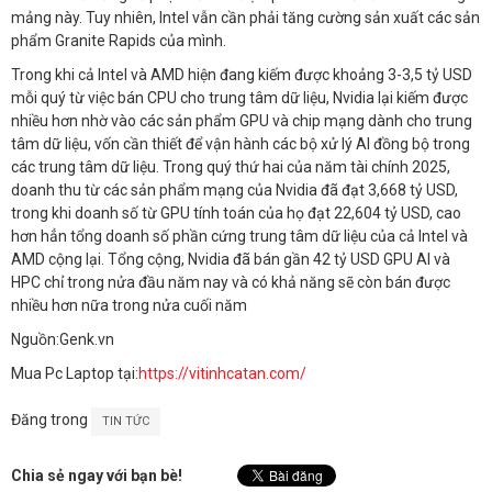
mảng này. Tuy nhiên, Intel vẫn cần phải tăng cường sản xuất các sản
phẩm Granite Rapids của mình.
Trong khi cả Intel và AMD hiện đang kiếm được khoảng 3-3,5 tỷ USD
mỗi quý từ việc bán CPU cho trung tâm dữ liệu, Nvidia lại kiếm được
nhiều hơn nhờ vào các sản phẩm GPU và chip mạng dành cho trung
tâm dữ liệu, vốn cần thiết để vận hành các bộ xử lý AI đồng bộ trong
các trung tâm dữ liệu. Trong quý thứ hai của năm tài chính 2025,
doanh thu từ các sản phẩm mạng của Nvidia đã đạt 3,668 tỷ USD,
trong khi doanh số từ GPU tính toán của họ đạt 22,604 tỷ USD, cao
hơn hẳn tổng doanh số phần cứng trung tâm dữ liệu của cả Intel và
AMD cộng lại. Tổng cộng, Nvidia đã bán gần 42 tỷ USD GPU AI và
HPC chỉ trong nửa đầu năm nay và có khả năng sẽ còn bán được
nhiều hơn nữa trong nửa cuối năm
Nguồn:Genk.vn
Mua Pc Laptop tại:
https://vitinhcatan.com/
Đăng trong
TIN TỨC
Chia sẻ ngay với bạn bè!