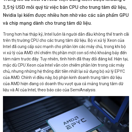
3,5 tỷ USD mỗi quý từ việc bán CPU cho trung tâm dữ liệu,
Nvidia lại kiếm được nhiều hơn nhờ vào các sản phẩm GPU
và chip mạng dành cho trung tâm dữ liệu.
Trong hơn hai thập kỷ, Intel luôn là người dẫn đầu không thể tranh cãi
trên thị trường CPU cho các trung tâm dữ liệu. Bộ vi xử lý Xeon của
Intel đã cung cấp sức mạnh cho phần lớn các máy chủ, trong khi bộ
vi xử lý của AMD chỉ chiếm thị phần một con số nhỏ khoảng bảy đến
tám năm trước đây. Tuy nhiên, tình hình đã thay đổi đáng kể. Hiện tại,
mặc dù CPU Xeon của Intel vẫn còn chiếm phần lớn trong các máy
chủ, nhưng những hệ thống đắt tiền nhất lại sử dụng bộ xử lý EPYC
của AMD. Chính vì điều này, bộ phận kinh doanh trung tâm dữ liệu
của AMD hiện đang có doanh thu vượt qua cả mảng trung tâm dữ
liệu và AI của Intel, theo báo cáo của SemiAnalysis.