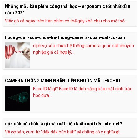
Những mẫu bàn phím công thái học – ergonomic tốt nhất đầu
năm 2021
Việc gõ cả ngày trên bàn phím có thể gây khó chịu cho một số...
huong-dan-sua-chua-he-thong-camera-quan-sat-co-ban
dịch vụ sửa chửa hệ thống camera quan sát chuyên
nghiệp giá cả hợp lý,...
CAMERA THÔNG MINH NHẬN DIỆN KHUÔN MẶT FACE ID
Face ID là gì? Face ID là tính năng bảo mật sinh trắc
học dựa...
dảk dảk bủh bủh là gì mà xuất hiện khắp nơi trên Internet?
Về cơ bản, cụm từ “dảk dảk bủh bủh” sẽ chẳng có ý nghĩa gì...