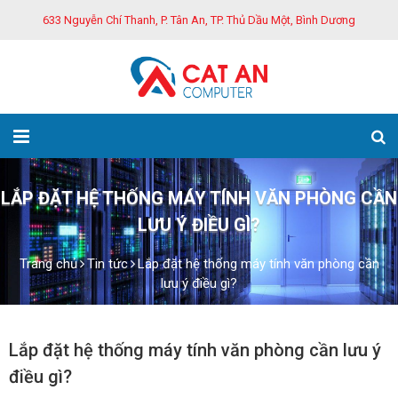
633 Nguyễn Chí Thanh, P. Tân An, TP. Thủ Dầu Một, Bình Dương
LẮP ĐẶT HỆ THỐNG MÁY TÍNH VĂN PHÒNG CẦN
LƯU Ý ĐIỀU GÌ?
Trang chủ
Tin tức
Lắp đặt hệ thống máy tính văn phòng cần
lưu ý điều gì?
Lắp đặt hệ thống máy tính văn phòng cần lưu ý
điều gì?