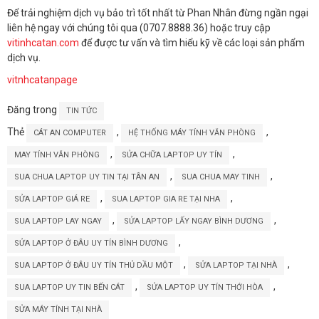
Để trải nghiệm dịch vụ bảo trì tốt nhất từ Phan Nhân đừng ngần ngại
liên hệ ngay với chúng tôi qua (0707.8888.36) hoặc truy cập
vitinhcatan.com
để được tư vấn và tìm hiểu kỹ về các loại sản phẩm
dịch vụ.
vitnhcatanpage
Đăng trong
TIN TỨC
Thẻ
,
,
CÁT AN COMPUTER
HỆ THỐNG MÁY TÍNH VĂN PHÒNG
,
,
MAY TÍNH VĂN PHÒNG
SỬA CHỮA LAPTOP UY TÍN
,
,
SUA CHUA LAPTOP UY TIN TẠI TÂN AN
SUA CHUA MAY TINH
,
,
SỬA LAPTOP GIÁ RE
SUA LAPTOP GIA RE TẠI NHA
,
,
SUA LAPTOP LAY NGAY
SỬA LAPTOP LẤY NGAY BÌNH DƯƠNG
,
SỬA LAPTOP Ở ĐÂU UY TÍN BÌNH DƯƠNG
,
,
SUA LAPTOP Ở ĐÂU UY TÍN THỦ DẦU MỘT
SỬA LAPTOP TẠI NHÀ
,
,
SUA LAPTOP UY TIN BẾN CÁT
SỬA LAPTOP UY TÍN THỚI HÒA
SỬA MÁY TÍNH TẠI NHÀ