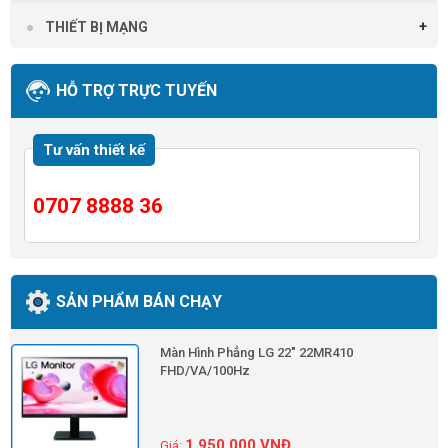
THIẾT BỊ MẠNG
HỖ TRỢ TRỰC TUYẾN
Tư vấn thiết kế
0707 8888 36
SẢN PHẨM BÁN CHẠY
Màn Hình Phẳng LG 22" 22MR410
FHD/VA/100Hz
1,950,000
VNĐ