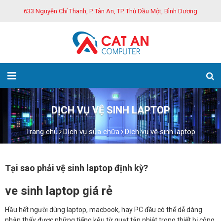
633 Nguyễn Chí Thanh, P. Tân An, TP. Thủ Dầu Một, Bình Dương
DỊCH VỤ VỆ SINH LAPTOP
Trang chủ
Dịch vụ sửa chữa
Dịch vụ vệ sinh laptop
Tại sao phải vệ sinh laptop định kỳ?
ve sinh laptop giá rẻ
Hầu hết người dùng laptop, macbook, hay PC đều có thể dễ dàng
nhận thấy được những tiếng kêu từ quạt tản nhiệt trong thiết bị công