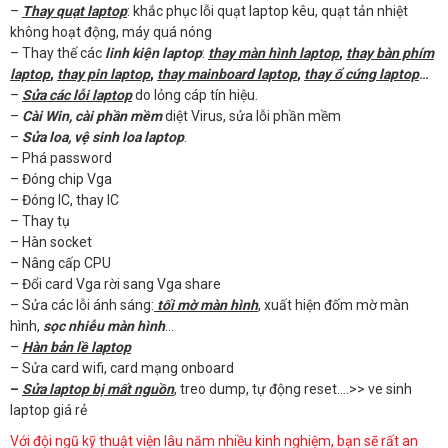
–
Thay quạt laptop
: khắc phục lỗi quạt laptop kêu, quạt tản nhiệt
không hoạt động, máy quá nóng
– Thay thế các
linh kiện laptop
:
thay màn hình laptop
,
thay bàn phím
laptop
,
thay pin laptop
,
thay mainboard laptop
,
thay ổ cứng laptop
…
–
Sửa các lỗi laptop
do lỏng cáp tín hiệu.
–
Cài Win, cài phần mềm
diệt Virus, sửa lỗi phần mềm
–
Sửa loa, vệ sinh loa laptop
.
– Phá password
– Đóng chip Vga
– Đóng IC, thay IC
– Thay tụ
– Hàn socket
– Nâng cấp CPU
– Đổi card Vga rời sang Vga share
– Sửa các lỗi ánh sáng:
tối mờ màn hình
, xuất hiện đốm mờ màn
hình,
sọc nhiễu màn hình
…
–
Hàn bản lề laptop
– Sửa card wifi, card mạng onboard
–
Sửa laptop bị mất nguồn
, treo dump, tự động reset….>> ve sinh
laptop giá rẻ
Với đội ngũ kỹ thuật viện lâu năm nhiều kinh nghiệm, bạn sẽ rất an