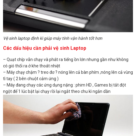
Vệ sinh laptop định kì giúp máy tính vận hành tốt hơn
Các dấu hiệu cần phải vệ sinh Laptop
– Quạt chíp vẫn chạy và phát ra tiếng ồn lớn nhưng gần như không
có gió thổi ra ở khe thoát nhiệt
– Máy chạy chậm ? treo đơ ? nóng lên cả bàn phím ,nóng lên cả vùng
tì tay ( 2 bên chuột cảm ứng )
– Máy đang chạy các ứng dụng nặng : phim HD , Games bị tắt đột
ngột để 1 lúc bật lại chạy rồi lại ngắt theo chu kì ngắn dần