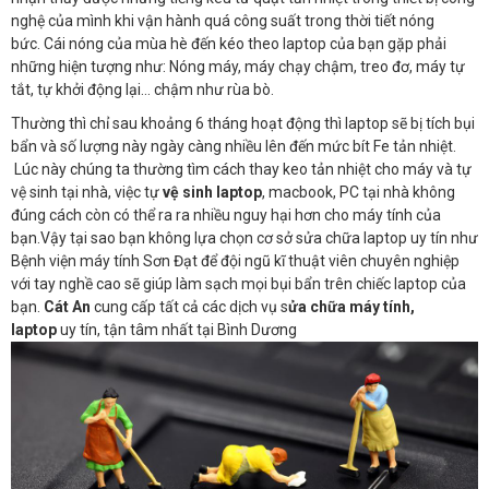
nghệ của mình khi vận hành quá công suất trong thời tiết nóng
bức. Cái nóng của mùa hè đến kéo theo laptop của bạn gặp phải
những hiện tượng như: Nóng máy, máy chạy chậm, treo đơ, máy tự
tắt, tự khởi động lại… chậm như rùa bò.
Thường thì chỉ sau khoảng 6 tháng hoạt động thì laptop sẽ bị tích bụi
bẩn và số lượng này ngày càng nhiều lên đến mức bít Fe tản nhiệt.
Lúc này chúng ta thường tìm cách thay keo tản nhiệt cho máy và tự
vệ sinh tại nhà, việc tự
vệ sinh laptop
, macbook, PC
tại nhà không
đúng cách còn có thể ra ra nhiều nguy hại hơn cho máy tính của
bạn.Vậy tại sao bạn không lựa chọn cơ sở sửa chữa laptop uy tín như
Bệnh viện máy tính Sơn Đạt để đội ngũ kĩ thuật viên chuyên nghiệp
với tay nghề cao sẽ giúp làm sạch mọi bụi bẩn trên chiếc laptop của
bạn.
Cát An
cung cấp tất cả các dịch vụ s
ửa chữa máy tính,
laptop
uy tín, tận tâm nhất tại Bình Dương