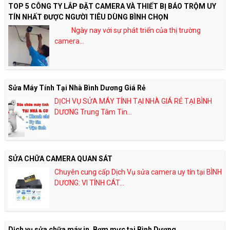
TOP 5 CÔNG TY LẮP ĐẶT CAMERA VÀ THIẾT BỊ BÁO TRỘM UY
TÍN NHẤT ĐƯỢC NGƯỜI TIÊU DÙNG BÌNH CHỌN
Ngày nay với sự phát triển của thị trường
camera...
Sửa Máy Tính Tại Nhà Bình Dương Giá Rẻ
DỊCH VỤ SỬA MÁY TÍNH TẠI NHÀ GIÁ RẺ TẠI BÌNH
DƯƠNG Trung Tâm Tin...
SỬA CHỮA CAMERA QUAN SÁT
Chuyên cung cấp Dịch Vụ sửa camera uy tín tại BÌNH
DƯƠNG: VI TÍNH CÁT...
Dịch vụ sửa chữa máy in, Bơm mực tại Bình Dương