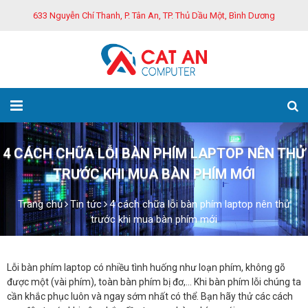
633 Nguyễn Chí Thanh, P. Tân An, TP. Thủ Dầu Một, Bình Dương
4 CÁCH CHỮA LỖI BÀN PHÍM LAPTOP NÊN THỬ
TRƯỚC KHI MUA BÀN PHÍM MỚI
Trang chủ
Tin tức
4 cách chữa lỗi bàn phím laptop nên thử
trước khi mua bàn phím mới
Lỗi bàn phím laptop có nhiều tình huống như loạn phím, không gõ
được một (vài phím), toàn bàn phím bị đơ,… Khi bàn phím lỗi chúng ta
cần khắc phục luôn và ngay sớm nhất có thể. Bạn hãy thử các cách