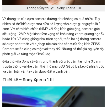
Thông số kỹ thuật – Sony Xperia 1 III
Về thông tin của cụm camera dường như không có quá nhiều. Tuy
nhiên có thể biết được một điều số lượng vẫn được giữ nguyên là 3
cam. Với cảm biến chính 64MP với ống kính góc rộng, camera góc
siêu rộng 12MP. Một kính tiềm vọng có khả năng zoom quang học 5x
hoặc 10x. Và cũng giống như năm ngoái, toàn bộ hệ thống camera
sẽ được phát triển với sự hợp tác của nhà sản xuất ống kính ZEISS.
Camera selfie cũng có một vài thay đổi. Nhưng có thể giữ nguyên độ
phân giải và tăng một tí khẩu độ.
Điều thú vị là Sony sẽ vẫn trung thành với giắc cắm tai nghe 3,5 mm
truyền thống và khe cắm thẻ nhớ microSD. Sẽ có loa kép ở phía trước
và cảm biến vân tay vẫn được đặt ở cạnh bên.
Thiết kế – Sony Xperia 1 III