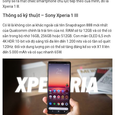
Sony sẽ ra mắt chiếc smartphone chủ lực tiếp theo của mình, đó là
Xperia 1 III.
Thông số kỹ thuật – Sony Xperia 1 III
Có lẽ là không còn ai khác ngoài cái tên Snapdragon 888 mới nhất
của Qualcomm chính là trái tim của nó. RAM sẽ từ 12GB và có thể có
sẵn trong bộ nhớ 16GB, 256GB hoặc 512GB. Con màn OLED 6,5 inch
4K HDR 10-bit với độ sáng tối đa lên đến 1.200 nits và có tần số quét
120Hz. Đối với dung lượng pin có thể sẽ tăng đáng kể so với X1 II lên
đến 5.000 mAh và có sạc nhanh 65W.