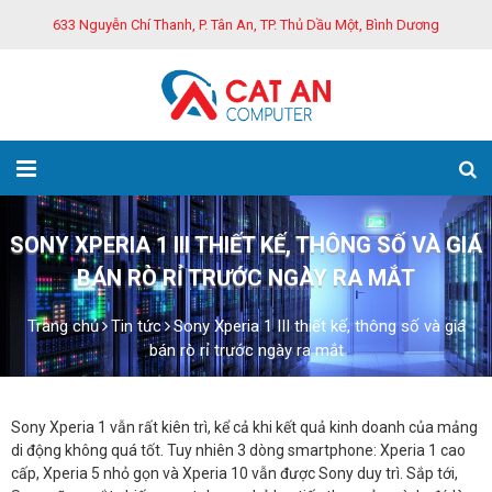
633 Nguyễn Chí Thanh, P. Tân An, TP. Thủ Dầu Một, Bình Dương
SONY XPERIA 1 III THIẾT KẾ, THÔNG SỐ VÀ GIÁ
BÁN RÒ RỈ TRƯỚC NGÀY RA MẮT
Trang chủ
Tin tức
Sony Xperia 1 III thiết kế, thông số và giá
bán rò rỉ trước ngày ra mắt
Sony Xperia 1 vẫn rất kiên trì, kể cả khi kết quả kinh doanh của mảng
di động không quá tốt. Tuy nhiên 3 dòng smartphone: Xperia 1 cao
cấp, Xperia 5 nhỏ gọn và Xperia 10 vẫn được Sony duy trì. Sắp tới,