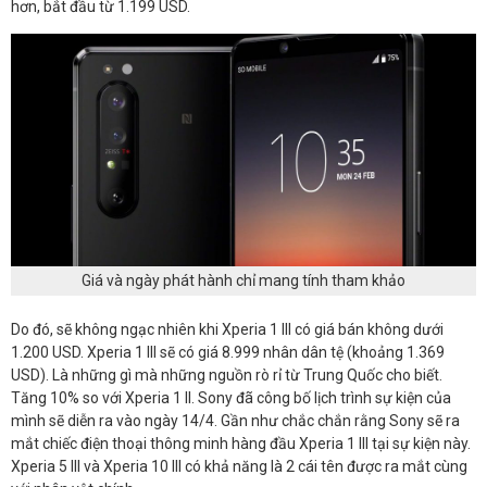
hơn, bắt đầu từ 1.199 USD.
Giá và ngày phát hành chỉ mang tính tham khảo
Do đó, sẽ không ngạc nhiên khi Xperia 1 III có giá bán không dưới
1.200 USD. Xperia 1 III sẽ có giá 8.999 nhân dân tệ (khoảng 1.369
USD). Là những gì mà những nguồn rò rỉ từ Trung Quốc cho biết.
Tăng 10% so với Xperia 1 II. Sony đã công bố lịch trình sự kiện của
mình sẽ diễn ra vào ngày 14/4. Gần như chắc chắn rằng Sony sẽ ra
mắt chiếc điện thoại thông minh hàng đầu Xperia 1 III tại sự kiện này.
Xperia 5 III và Xperia 10 III có khả năng là 2 cái tên được ra mắt cùng