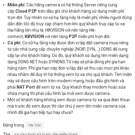
Miễn phí:
Các hãng camera có hệ thống Server riêng cung
cấp
Cloud P2P
trên đầu ghi cho khách hàng sử dụng miễn phí
trọn đời. Tuy nhiên cơ sở hạ tầng này là miễn phí, nhiều người dùng
dẫn đến tốc độ truy cập chậm hơn khi quý khách truy cập từ xa.
Hai hãng lớn như là: HIKVISION với nền tảng Hik-
connect,
KBVISION
với nền tảng
P2P
miễn phí trọn đời.
Có phí:
Cơ sở hạ tầng này được đơn vị lắp đặt camera mua riêng
từ các nhà cung cấp chuyên nghiệp (NOIP, DYN,…) DDNS để cung
cấp lại cho khách hàng. Do đó, quý khách sử dụng tên miền dạng
dạng DDNS.NET hoặc DYNDNS.TV này sẽ phải đóng phí gia hạn
hằng năm. Phí gia hạn này đơn vị lắp đặt sẽ thu các mức phí khác
nhau nhằm để duy trì hệ thống xem từ xa cho quý khách. Tên miền
này sẽ được cấu hình trên modem mạng, hoặc đầu ghi hình và
phải
NAT Port
để xem từ xa. Quý khách thay modem hoặc sửa
chữa mạng thì phải cấu hình lại mới xem được camera.
Một số khách hàng không xem được camera từ xa qua điện thoại
mà trước đó xem được thì cần chú ý xem tên miền camera của
mình đã gia hạn tiếp tục hay chưa?
Đăng trong
TIN TỨC
Thẻ
,
TẠI SAO PHẢI SỬ DỤNG TÊN MIỀN DDNS