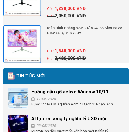
1,880,000
VNĐ
2,050,000
VNĐ
Màn Hình Phẳng VSP 24'' V2408S Slim Bezel
Pink FHD/IPS/75Hz
1,840,000
VNĐ
2,480,000
VNĐ
TIN TỨC MỚI
Hướng dẫn gỡ active Window 10/11
17/06/2026
Bước 1: Mở CMD quyền Admin Bước 2: Nhập lệnh...
AI tạo ra công ty nghìn tỷ USD mới
28/05/2026
Micron lần đầu vượt mốc vốn hóa một nghìn tỷ...