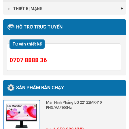
THIẾT BỊ MẠNG
HỖ TRỢ TRỰC TUYẾN
Tư vấn thiết kế
0707 8888 36
SẢN PHẨM BÁN CHẠY
Màn Hình Phẳng LG 22" 22MR410
FHD/VA/100Hz