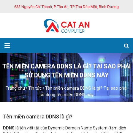
633 Nguyễn Chí Thanh, P. Tân An, TP. Thủ Dầu Một, Bình Dương
TÊN MIỀN CAMERA DDNS LÀ GÌ? TẠI SAO PHẢI
SỬ DỤNG TÊN MIỀN DDNS NÀY
Trang chủ
Tin tức
Tên miền camera DDNS là gì? Tại sao phải
sử dụng tên miền DDNS này
Tên miền camera DDNS là gì?
DDNS
là tên viết tắt của Dynamic Domain Name System (tạm dịch