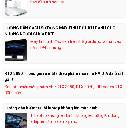
bạn dần trở nên tụt...
HƯỚNG DẪN CÁCH SỬ DỤNG MÁY TÍNH DỄ HIỂU DÀNH CHO
NHỮNG NGƯỜI CHƯA BIẾT
Máy tính tính đầu tiên trên thế giới được ra mắt vào
năm 1945 nhưng...
RTX 3080 Ti bao giờ ra mắt? Siêu phẩm mới nhà NVIDIA đã ở rất
gần!
Sau rất nhiều siêu phẩm như RTX 3080, RTX 3070,… thì series RTX
3000 của...
Hướng dẫn kiểm tra lỗi laptop không lên màn hình
1. Laptop không lên hình, không lên tiếng Khi dùng
adapter cắm vào máy, mở...