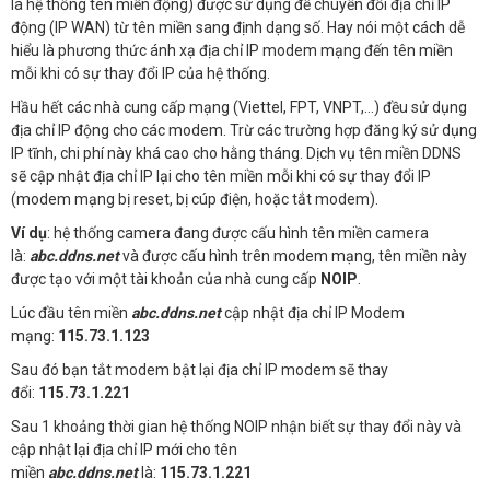
là hệ thống tên miền động) được sử dụng để chuyển đổi địa chỉ IP
động (IP WAN) từ tên miền sang định dạng số. Hay nói một cách dễ
hiểu là phương thức ánh xạ địa chỉ IP modem mạng đến tên miền
mỗi khi có sự thay đổi IP của hệ thống.
Hầu hết các nhà cung cấp mạng (Viettel, FPT, VNPT,…) đều sử dụng
địa chỉ IP động cho các modem. Trừ các trường hợp đăng ký sử dụng
IP tĩnh, chi phí này khá cao cho hằng tháng. Dịch vụ tên miền DDNS
sẽ cập nhật địa chỉ IP lại cho tên miền mỗi khi có sự thay đổi IP
(modem mạng bị reset, bị cúp điện, hoặc tắt modem).
Ví dụ
: hệ thống camera đang được cấu hình tên miền camera
là:
abc.ddns.net
và được cấu hình trên modem mạng, tên miền này
được tạo với một tài khoản của nhà cung cấp
NOIP
.
Lúc đầu tên miền
abc.ddns.net
cập nhật địa chỉ IP Modem
mạng:
115.73.1.123
Sau đó bạn tắt modem bật lại địa chỉ IP modem sẽ thay
đổi:
115.73.1.221
Sau 1 khoảng thời gian hệ thống NOIP nhận biết sự thay đổi này và
cập nhật lại địa chỉ IP mới cho tên
miền
abc.ddns.net
là:
115.73.1.221