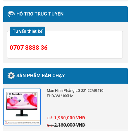
HỖ TRỢ TRỰC TUYẾN
Tư vấn thiết kế
0707 8888 36
SẢN PHẨM BÁN CHẠY
Màn Hình Phẳng LG 22" 22MR410
FHD/VA/100Hz
1,950,000
VNĐ
2,160,000
VNĐ