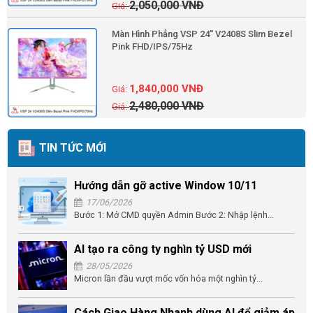
2,050,000
VNĐ
Màn Hình Phẳng VSP 24'' V2408S Slim Bezel
Pink FHD/IPS/75Hz
1,840,000
VNĐ
2,480,000
VNĐ
TIN TỨC MỚI
Hướng dẫn gỡ active Window 10/11
17/06/2026
Bước 1: Mở CMD quyền Admin Bước 2: Nhập lệnh...
AI tạo ra công ty nghìn tỷ USD mới
28/05/2026
Micron lần đầu vượt mốc vốn hóa một nghìn tỷ...
Cách Giao Hàng Nhanh dùng AI để giảm áp