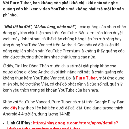
Với Pure Tuber, bạn không còn phải khó chịu khi nhìn và nghe
quảng cáo khi xem video YouTube mà không phải trả một khoản
phí nào.
“Nhà tôi ba đời”, “Ai đau lưng, nhức mỏi”,…
các quảng cáo nhan nhản
đang gây khó chịu hiện nay trên YouTube. Nếu xem trên trình duyệt
web máy tính thì bạn có thể chặn chúng bằng tiện ích mở rộng hay
ứng dụng YouTube Vanced trên Android. Còn nếu có điều kiện thì
nâng cấp lên phiên bản YouTube Premium là không thấy quảng cáo
còn được thưởng thức âm nhạc chất lượng cao nữa.
Ở đây, Tin Học Đồng Tháp muốn chia sẻ một giải pháp khác cho
người dùng di động Android với tính năng nổi bật là chặn quảng cáo
không thua kém YouTube Vanced. Đó là
Pure Tuber
, một ứng dụng
miễn phí, hỗ trợ tiếng Việt, có chế độ phát nền và cửa sổ nổi, quản lý
kênh yêu thích trong tài khoản YouTube của bạn nữa.
Khác với YouTube Vanced, Pure Tuber có mặt trên Google Play. Bạn
vào
đây
hay theo liên kết bên dưới để cài đặt. Ứng dụng tương thích
Android 4.4 trở lên, dung lượng 14 MB.
Link CHPlay :
https://play.google.com/store/apps/details?