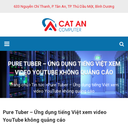
633 Nguyễn Chí Thanh, P. Tân An, TP. Thủ Dầu Một, Bình Dương
PURE TUBER – ỨNG DỤNG TIẾNG VIỆT XEM
VIDEO YOUTUBE KHÔNG QUẢNG CÁO
Trang chủ
Tin tức
Pure Tuber – Ứng dụng tiếng Việt xem
video YouTube không quảng cáo
Pure Tuber – Ứng dụng tiếng Việt xem video
YouTube không quảng cáo