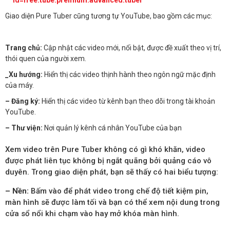
id=free.tube.premium.advanced.tuber
Giao diện Pure Tuber cũng tương tự YouTube, bao gồm các mục:
Trang chủ:
Cập nhật các video mới, nổi bật, được đề xuất theo vị trí,
thói quen của người xem.
_Xu hướng:
Hiển thị các video thịnh hành theo ngôn ngữ mặc định
của máy.
– Đăng ký:
Hiển thị các video từ kênh bạn theo dõi trong tài khoản
YouTube.
– Thư viện:
Nơi quản lý kênh cá nhân YouTube của bạn
Xem video trên Pure Tuber không có gì khó khăn, video
được phát liên tục không bị ngắt quãng bởi quảng cáo vô
duyên. Trong giao diện phát, bạn sẽ thấy có hai biểu tượng:
– Nền:
Bấm vào để phát video trong chế độ tiết kiệm pin,
màn hình sẽ được làm tối và bạn có thể xem nội dung trong
cửa sổ nổi khi chạm vào hay mở khóa màn hình.